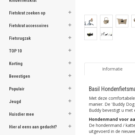
Kinderfietskrat
Fietskrat zoeken op
Fietskrat accessoires
Fietsrugzak
TOP 10
Korting
Informatie
Bevestigen
Basil Hondenfietsma
Populair
Met deze comfortabele 
Jeugd
manier. De 'Buddy Dog B
Buddy bevestigt u met e
Huisdier mee
Hondenmand voor aa
De hondenmand / katten
Hier al eens aan gedacht?
uitgevoerd in de nieuwe