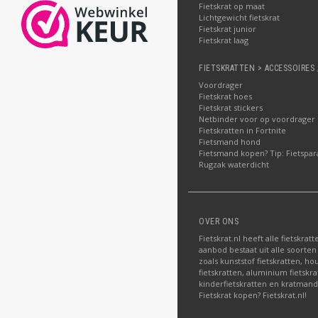
Fietskrat op maat
Lichtgewicht fietskrat
Fietskrat junior
Fietskrat laag
FIETSKRATTEN > ACCESSOIRES 
Voordrager
Fietskrat hoes
Fietskrat stickers
Netbinder voor op voordrager
Fietskratten in Fortnite
Fietsmand hond
Fietsmand kopen? Tip: Fietspar
Rugzak waterdicht
OVER ONS
Fietskrat.nl heeft alle fietskrat
aanbod bestaat uit alle soorten
zoals kunststof fietskratten, ho
fietskratten, aluminium fietskra
kinderfietskratten en kratman
Fietskrat kopen? Fietskrat.nl!