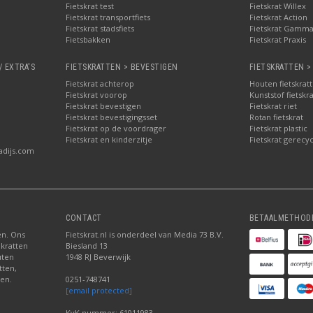
Fietskrat test
Fietskrat Willex
Fietskrat transportfiets
Fietskrat Action
Fietskrat stadsfiets
Fietskrat Gamm
Fietsbakken
Fietskrat Praxis
/ EXTRA'S
FIETSKRATTEN > BEVESTIGEN
FIETSKRATTEN >
Fietskrat achterop
Houten fietskrat
Fietskrat voorop
Kunststof fietskr
Fietskrat bevestigen
Fietskrat riet
Fietskrat bevestigingsset
Rotan fietskrat
Fietskrat op de voordrager
Fietskrat plastic
Fietskrat en kinderzitje
Fietskrat gerecyc
adijs.com
CONTACT
BETAALMETHOD
ten. Ons
Fietskrat.nl is onderdeel van Media 73 B.V.
 kratten
Biesland 13
uten
1948 RJ Beverwijk
tten,
den.
0251-748741
[email protected]
KvK nummer: 61011983