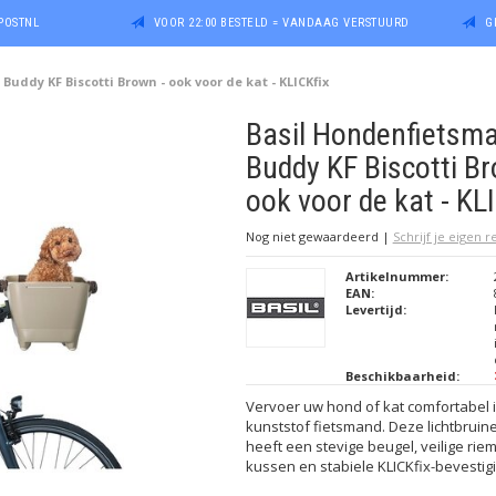
POSTNL
VOOR 22:00 BESTELD = VANDAAG VERSTUURD
G
uddy KF Biscotti Brown - ook voor de kat - KLICKfix
Basil Hondenfietsm
Buddy KF Biscotti Br
ook voor de kat - KL
Nog niet gewaardeerd
|
Schrijf je eigen 
Artikelnummer:
EAN:
Levertijd:
Beschikbaarheid:
Vervoer uw hond of kat comfortabel i
kunststof fietsmand. Deze lichtbrui
heeft een stevige beugel, veilige rie
kussen en stabiele KLICKfix-bevestigi