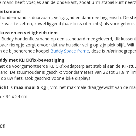
e mand heeft voetjes aan de onderkant, zodat u 'm stabiel kunt neerz
fietsmand
 hondenmand is duurzaam, veilig, glad en daarmee hygiënisch. De ste
k vast te zetten, zowel liggend (naar links of rechts) als voor gebruik
kussen en veiligheidsriem
 de Buddy hondenfietsmand op een standaard meegeleverd, dik kussent
baar riempje zorgt ervoor dat uw huisdier veilig op zijn plek blijft. Wil
n de bijbehorende koepel
Buddy Space frame
, deze is
niet
inbegrepen
dy met KLICKfix-bevestiging
et de voorgemonteerde KLICKfix-adapterplaat stabiel aan de KF-stu
mand. De stuurhouder is geschikt voor diameters van 22 tot 31,8 millim
p uw fiets. Ook geschikt voor e-bike displays.
icht
is
maximaal 5 kg
(i.v.m. het maximale draaggewicht van de m
 x 34 x 24 cm
ten