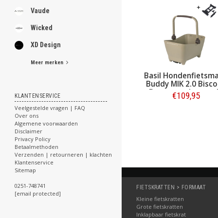
Vaude
Wicked
XD Design
Meer merken
Basil Hondenfietsm
Buddy MIK 2.0 Bisco
Brown - ook voor 
€109,95
KLANTENSERVICE
kat
Veelgestelde vragen | FAQ
Bestellen
Over ons
Algemene voorwaarden
Disclaimer
Privacy Policy
Betaalmethoden
Verzenden | retourneren | klachten
Klantenservice
Sitemap
0251-748741
FIETSKRATTEN > FORMAAT
[email protected]
Kleine fietskratten
Grote fietskratten
Inklapbaar fietskrat