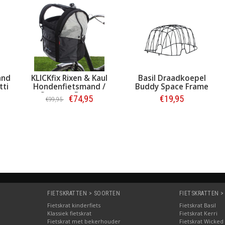
and
KLICKfix Rixen & Kaul
Basil Draadkoepel
tti
Hondenfietsmand /
Buddy Space Frame
de
Stuurtas Doggy
€74,95
€19,95
€99,95
Bestellen
Bestellen
FIETSKRATTEN > SOORTEN
FIETSKRATTEN >
Fietskrat kinderfiets
Fietskrat Basil
Klassiek fietskrat
Fietskrat Kerri
Fietskrat met bekerhouder
Fietskrat Wicked