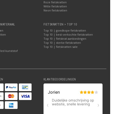
Roze fietskratten
Witte fietskratten
a
Neon fietskratten
 MATERIAAL
FIETSKRATTEN > TOP 10
ten
Top 10 | goedkope fietskratten
atten
Top 10 | best verkochte fietskratten
Top 10 | fietskrat aanbiedingen
Top 10 | sterke fietskratten
Top 10 | fietskratten sale
led kunststof
EN
KLANTBEOORDELINGEN