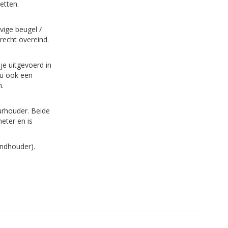
etten.
vige beugel /
 recht overeind.
je uitgevoerd in
t u ook een
.
urhouder. Beide
eter en is
andhouder).