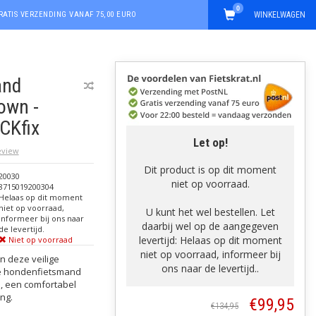
0
RATIS VERZENDING VANAF 75,00 EURO
WINKELWAGEN
and
own -
ICKfix
Let op!
review
Dit product is op dit moment
20030
niet op voorraad.
8715019200304
Helaas op dit moment
niet op voorraad,
U kunt het wel bestellen. Let
informeer bij ons naar
daarbij wel op de aangegeven
de levertijd.
levertijd: Helaas op dit moment
Niet op voorraad
niet op voorraad, informeer bij
n deze veilige
ons naar de levertijd..
ne hondenfietsmand
m, een comfortabel
ng.
€99,95
€134,95