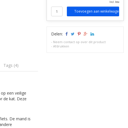
Incl. btw
Toevoegen aan winkelwagen
Delen:
-
Neem contact op over dit product
-
Afdrukken
Tags (4)
op een veilige
or de kat. Deze
iets. De mand is
 andere