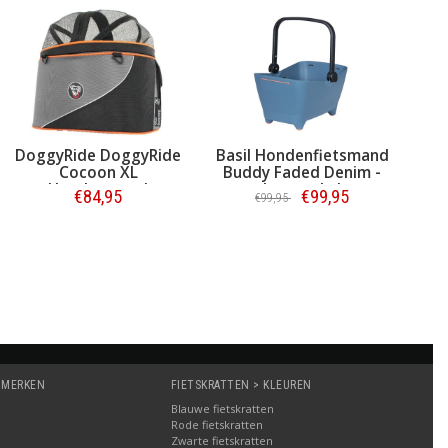
DoggyRide DoggyRide
Basil Hondenfietsmand
Cocoon XL
Buddy Faded Denim -
Hondenmand
ook voor de kat
€84,95
€99,95
€99,95
Zwart/Grijs
Bestellen
Bestellen
 MERKEN
FIETSKRATTEN > KLEUREN
Blauwe fietskratten
Rode fietskratten
Zwarte fietskratten