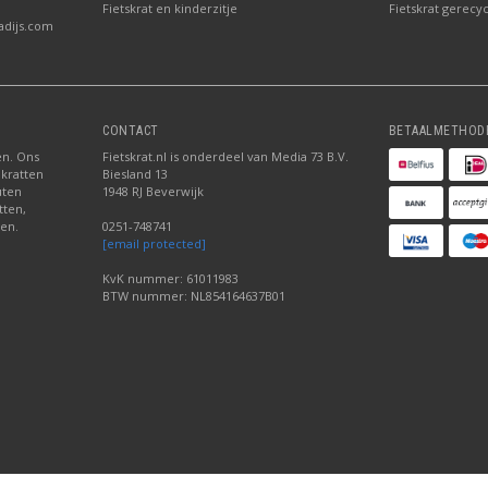
Fietskrat en kinderzitje
Fietskrat gerecyc
adijs.com
CONTACT
BETAALMETHOD
ten. Ons
Fietskrat.nl is onderdeel van Media 73 B.V.
 kratten
Biesland 13
uten
1948 RJ Beverwijk
tten,
den.
0251-748741
[email protected]
KvK nummer: 61011983
BTW nummer: NL854164637B01