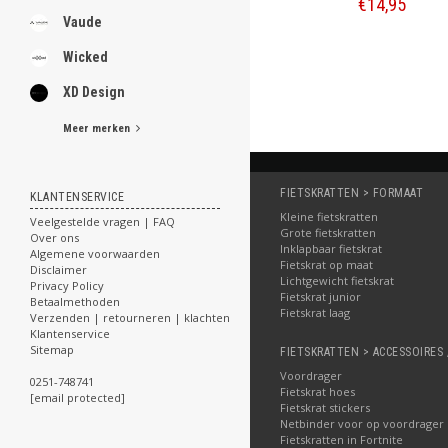
€14,95
Vaude
Bestellen
Wicked
XD Design
Meer merken
FIETSKRATTEN > FORMAAT
KLANTENSERVICE
Kleine fietskratten
Veelgestelde vragen | FAQ
Grote fietskratten
Over ons
Inklapbaar fietskrat
Algemene voorwaarden
Fietskrat op maat
Disclaimer
Lichtgewicht fietskrat
Privacy Policy
Fietskrat junior
Betaalmethoden
Fietskrat laag
Verzenden | retourneren | klachten
Klantenservice
Sitemap
FIETSKRATTEN > ACCESSOIRES 
Voordrager
0251-748741
Fietskrat hoes
[email protected]
Fietskrat stickers
Netbinder voor op voordrager
Fietskratten in Fortnite