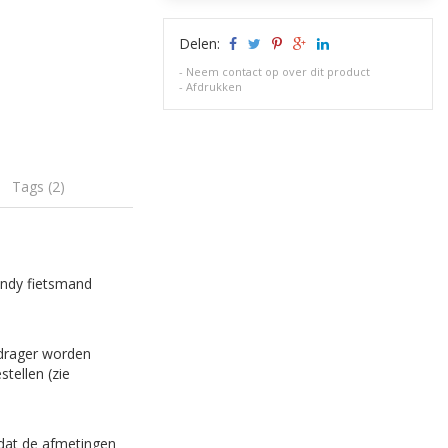
Delen:
-
Neem contact op over dit product
-
Afdrukken
Tags (2)
rendy fietsmand
rdrager worden
tellen (zie
 dat de afmetingen