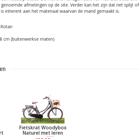
genoemde afmetingen op de site. Verder kan het zijn dat riet splijt
it is inherent aan het materiaal waarvan de mand gemaakt is.
e Rotan
28 cm (buitenwerkse maten)
ten
Fietskrat Woodybox
rt
Naturel met leren
raster 20L