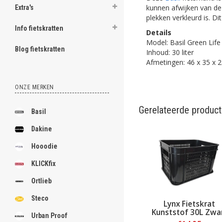
kunnen afwijken van de 
Extra's
plekken verkleurd is. D
Info fietskratten
Details
Model: Basil Green Lif
Blog fietskratten
Inhoud: 30 liter
Afmetingen: 46 x 35 x 
ONZE MERKEN
Gerelateerde produc
Basil
Dakine
Hooodie
KLICKfix
Ortlieb
Steco
Lynx Fietskrat
Kunststof 30L Zwa
Urban Proof