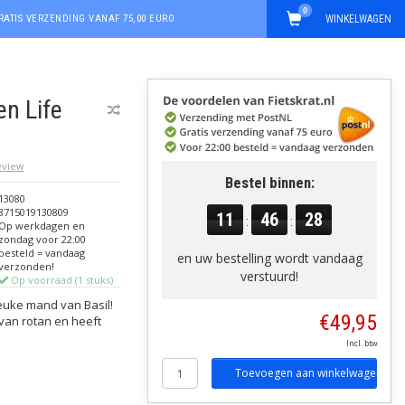
0
RATIS VERZENDING VANAF 75,00 EURO
WINKELWAGEN
en Life
review
Bestel binnen:
13080
8715019130809
11
46
27
:
:
Op werkdagen en
zondag voor 22:00
besteld = vandaag
en uw bestelling wordt vandaag
verzonden!
verstuurd!
Op voorraad (1 stuks)
leuke mand van Basil!
€49,95
 van rotan en heeft
Incl. btw
Toevoegen aan winkelwagen