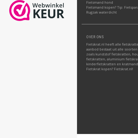
Fietsmand hond
Fietsmand kopen? Tip: Fietspar
Rugzak waterdicht
OVER ONS
Fietskrat.nl heeft alle fietskrat
aanbod bestaat uit alle soorten
zoals kunststof fietskratten, ho
fietskratten, aluminium fietskra
kinderfietskratten en kratman
Fietskrat kopen? Fietskrat.nl!