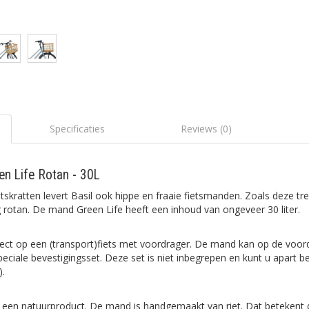
Specificaties
Reviews (0)
en Life Rotan - 30L
etskratten levert Basil ook hippe en fraaie fietsmanden. Zoals deze t
rotan. De mand Green Life heeft een inhoud van ongeveer 30 liter.
fect op een (transport)fiets met voordrager. De mand kan op de voo
iale bevestigingsset. Deze set is niet inbegrepen en kunt u apart bes
).
 een natuurproduct. De mand is handgemaakt van riet. Dat betekent