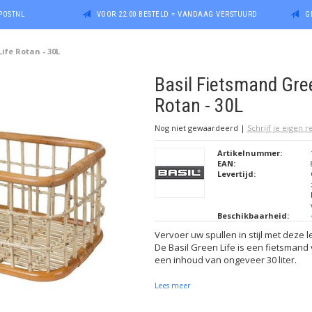
POSTNL
VOOR 22:00 BESTELD = VANDAAG VERSTUURD
G
ife Rotan - 30L
Basil Fietsmand Gre
Rotan - 30L
Nog niet gewaardeerd
|
Schrijf je eigen 
Artikelnummer:
EAN:
Levertijd:
Beschikbaarheid:
Vervoer uw spullen in stijl met deze 
De Basil Green Life is een fietsmand
een inhoud van ongeveer 30 liter.
Lees meer