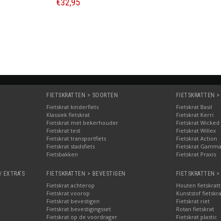
€32,95
Bestellen
FIETSKRATTEN > SOORTEN
FIETSKRATTEN >
Fietskrat kinderfiets
Fietskrat Basil
Klassiek fietskrat
Fietskrat Kerri
Fietskrat met bekerhouder
Fietskrat Wicked
Fietskrat test
Fietskrat Willex
Fietskrat transportfiets
Fietskrat Action
Fietskrat stadsfiets
Fietskrat Gamm
Fietsbakken
Fietskrat Praxis
/ EXTRA'S
FIETSKRATTEN > BEVESTIGEN
FIETSKRATTEN >
Fietskrat achterop
Houten fietskrat
Fietskrat voorop
Kunststof fietskr
Fietskrat bevestigen
Fietskrat riet
Fietskrat bevestigingsset
Rotan fietskrat
Fietskrat op de voordrager
Fietskrat plastic