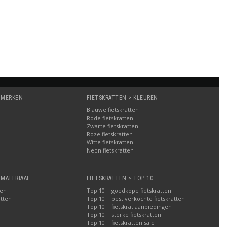
 MERKEN
FIETSKRATTEN > KLEUREN
Blauwe fietskratten
Rode fietskratten
Zwarte fietskratten
Roze fietskratten
Witte fietskratten
a
Neon fietskratten
 MATERIAAL
FIETSKRATTEN > TOP 10
ten
Top 10 | goedkope fietskratten
atten
Top 10 | best verkochte fietskratten
Top 10 | fietskrat aanbiedingen
Top 10 | sterke fietskratten
Top 10 | fietskratten sale