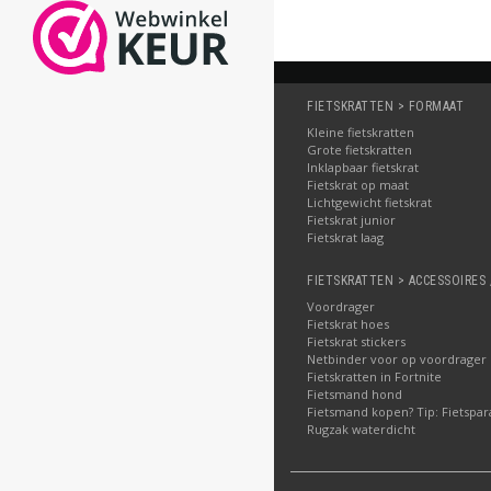
FIETSKRATTEN > FORMAAT
Kleine fietskratten
Grote fietskratten
Inklapbaar fietskrat
Fietskrat op maat
Lichtgewicht fietskrat
Fietskrat junior
Fietskrat laag
FIETSKRATTEN > ACCESSOIRES 
Voordrager
Fietskrat hoes
Fietskrat stickers
Netbinder voor op voordrager
Fietskratten in Fortnite
Fietsmand hond
Fietsmand kopen? Tip: Fietspar
Rugzak waterdicht