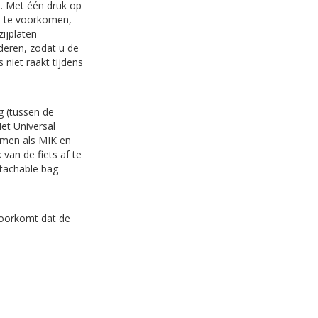
l
. Met één druk op
en te voorkomen,
ijplaten
deren, zodat u de
 niet raakt tijdens
g (tussen de
Het Universal
emen als MIK en
van de fiets af te
tachable bag
voorkomt dat de