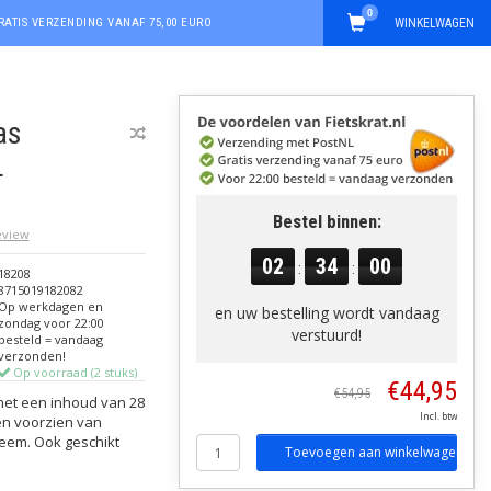
0
RATIS VERZENDING VANAF 75,00 EURO
WINKELWAGEN
as
L
Bestel binnen:
review
02
34
00
:
:
18208
8715019182082
Op werkdagen en
en uw bestelling wordt vandaag
zondag voor 22:00
verstuurd!
besteld = vandaag
verzonden!
Op voorraad (2 stuks)
€44,95
€54,95
 met een inhoud van 28
Incl. btw
 en voorzien van
teem. Ook geschikt
Toevoegen aan winkelwagen