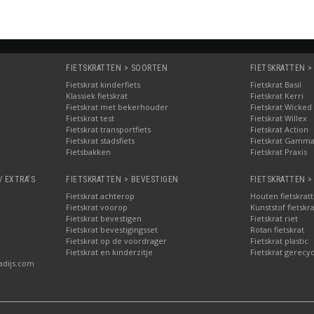
FIETSKRATTEN > SOORTEN
FIETSKRATTEN >
Fietskrat kinderfiets
Fietskrat Basil
Klassiek fietskrat
Fietskrat Kerri
Fietskrat met bekerhouder
Fietskrat Wicked
Fietskrat test
Fietskrat Willex
Fietskrat transportfiets
Fietskrat Action
Fietskrat stadsfiets
Fietskrat Gamm
Fietsbakken
Fietskrat Praxis
/ EXTRA'S
FIETSKRATTEN > BEVESTIGEN
FIETSKRATTEN >
Fietskrat achterop
Houten fietskrat
Fietskrat voorop
Kunststof fietskr
Fietskrat bevestigen
Fietskrat riet
Fietskrat bevestigingsset
Rotan fietskrat
Fietskrat op de voordrager
Fietskrat plastic
Fietskrat en kinderzitje
Fietskrat gerecyc
adijs.com