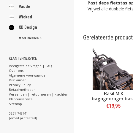
Past deze fietstas op
Vaude
Vrijwel alle dubbele fi
Wicked
XD Design
Gerelateerde produc
Meer merken
KLANTENSERVICE
Veelgestelde vragen | FAQ
Over ons
Algemene voorwaarden
Disclaimer
Privacy Policy
Betaalmethoden
Basil MIK
Verzenden | retourneren | klachten
bagagedrager bas
Klantenservice
Sitemap
€19,95
0251-748741
Bestellen
[email protected]