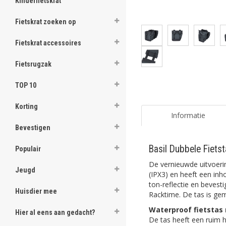
Kinderfietskrat
Fietskrat zoeken op
Fietskrat accessoires
Fietsrugzak
TOP 10
Korting
Informatie
Bevestigen
Basil Dubbele Fiets
Populair
De vernieuwde uitvoerin
Jeugd
(IPX3) en heeft een inh
ton-reflectie en bevest
Huisdier mee
Racktime. De tas is gem
Waterproof fietstas 
Hier al eens aan gedacht?
De tas heeft een ruim h