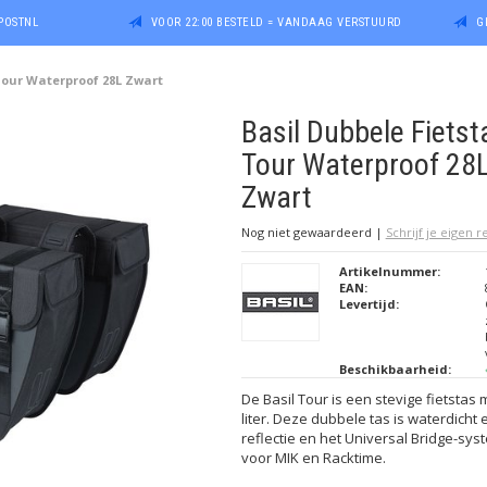
POSTNL
VOOR 22:00 BESTELD = VANDAAG VERSTUURD
G
Tour Waterproof 28L Zwart
Basil Dubbele Fietst
Tour Waterproof 28
Zwart
Nog niet gewaardeerd
|
Schrijf je eigen 
Artikelnummer:
EAN:
Levertijd:
Beschikbaarheid:
De Basil Tour is een stevige fietstas
liter. Deze dubbele tas is waterdicht
reflectie en het Universal Bridge-sys
voor MIK en Racktime.