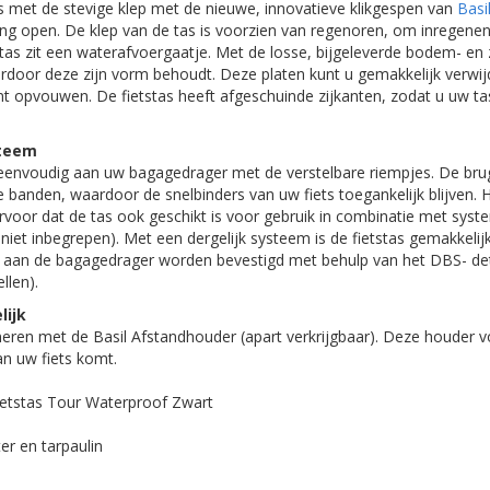
as met de stevige klep met de nieuwe, innovatieve klikgespen van
Basi
ting open. De klep van de tas is voorzien van regenoren, om inregen
as zit een waterafvoergaatje. Met de losse, bijgeleverde bodem- en z
ardoor deze zijn vorm behoudt. Deze platen kunt u gemakkelijk verwij
unt opvouwen. De fietstas heeft afgeschuinde zijkanten, zodat u uw tas
steem
s eenvoudig aan uw bagagedrager met de verstelbare riempjes. De bru
e banden, waardoor de snelbinders van uw fiets toegankelijk blijven. 
rvoor dat de tas ook geschikt is voor gebruik in combinatie met syst
niet inbegrepen). Met een dergelijk systeem is de fietstas gemakkelijk 
k aan de bagagedrager worden bevestigd met behulp van het DBS- de
ellen).
ijk
neren met de Basil Afstandhouder (apart verkrijgbaar). Deze houder 
an uw fiets komt.
ietstas Tour Waterproof Zwart
er en tarpaulin