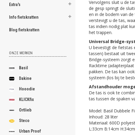
Vervolgens sluit u de t
Extra's
de gesp springt de slui
en in de bodem van de t
Info fietskratten
verstevigt u de tas, wa
tas indien nodig plat k
Blog fietskratten
het trappen.
Universal Bridge-sy
U bevestigt de fietsta
tassen) bestaat uit twe
ONZE MERKEN
Bridge-systeem zorgt e
Racktime (adapterplaat 
Basil
pakken. De tas kan oo
systeem (los bij te best
Dakine
Afstandhouder mogel
Hooodie
De tas is ook te combi
tas tussen de spaken v
KLICKfix
Ortlieb
Model: Basil Dubbele F
Inhoud: 28 liter
Steco
Materiaal: 600D polyest
L:33cm B:14cm H:34cm
Urban Proof