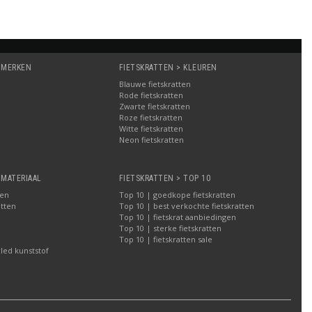
 MERKEN
FIETSKRATTEN > KLEUREN
Blauwe fietskratten
Rode fietskratten
Zwarte fietskratten
Roze fietskratten
Witte fietskratten
a
Neon fietskratten
 MATERIAAL
FIETSKRATTEN > TOP 10
ten
Top 10 | goedkope fietskratten
atten
Top 10 | best verkochte fietskratten
Top 10 | fietskrat aanbiedingen
Top 10 | sterke fietskratten
Top 10 | fietskratten sale
led kunststof