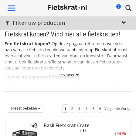
Toggle
0
navigation
Filter uw producten
Fietskrat kopen? Vind hier alle fietskratten!
Een fietskrat kopen?
Op deze pagina treft u een overzicht
aan van alle fietskratten die we aanbieden op Fietskrat.nl. In dit
overzicht vindt u fietskratten van hout en kunststof. Daarnaast
vindt u ook fietskratten/fietsmanden van riet en fietskratten
speciaal voor op de kinderfiets.
Lees meer
Houten en kunststof fietskratten
Fietskratten van hout en kunststof hebben als voordeel dat ze
stevig zijn. Een kunststof fietskrat is daarnaast ook licht, wat de
wendbaarheid en het sturen ten goede komt. Kunststof
fietskratten zijn vaak verkrijgbaar in allerlei leuke kleuren. Houten
fietskratten daarentegen, ogen rustig en stoer. Het hout is vaak
Meest bekeken
1
2
3
4
5
9
Volgende Vorige
bewerkt zodat de kratten bestemd zijn tegen allerlei
weersinvloeden.
Basil Fietskrat Crate
Rieten fietskratten
L 40L Black MIK 2.0
€44,95
Een rieten fietskrat is eigenlijk een fietsmand in de vorm van een