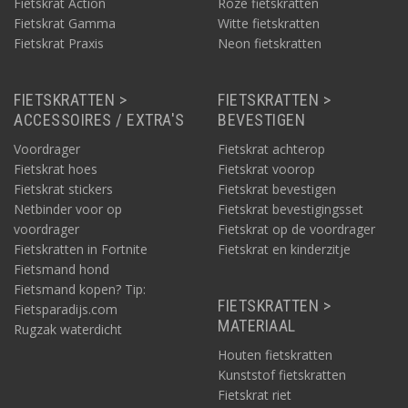
Fietskrat Action
Roze fietskratten
Fietskrat Gamma
Witte fietskratten
Fietskrat Praxis
Neon fietskratten
FIETSKRATTEN >
FIETSKRATTEN >
ACCESSOIRES / EXTRA'S
BEVESTIGEN
Voordrager
Fietskrat achterop
Fietskrat hoes
Fietskrat voorop
Fietskrat stickers
Fietskrat bevestigen
Netbinder voor op
Fietskrat bevestigingsset
voordrager
Fietskrat op de voordrager
Fietskratten in Fortnite
Fietskrat en kinderzitje
Fietsmand hond
Fietsmand kopen? Tip:
FIETSKRATTEN >
Fietsparadijs.com
MATERIAAL
Rugzak waterdicht
Houten fietskratten
Kunststof fietskratten
Fietskrat riet