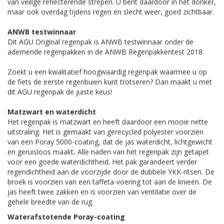
van veilige reflecterende strepen. U bent daardoor in het donker,
maar ook overdag tijdens regen en slecht weer, goed zichtbaar.
ANWB testwinnaar
Dit AGU Original regenpak is ANWB testwinnaar onder de
ademende regenpakken in de ANWB Regenpakkentest 2018.
Zoekt u een kwalitatief hoogwaardig regenpak waarmee u op
de fiets de eerste regenbuien kunt trotseren? Dan maakt u met
dit AGU regenpak de juiste keus!
Matzwart en waterdicht
Het regenpak is matzwart en heeft daardoor een mooie nette
uitstraling. Het is gemaakt van gerecycled polyester voorzien
van een Poray 5000-coating, dat de jas waterdicht, lichtgewicht
en geruisloos maakt
.
Alle naden van het regenpak zijn getapet
voor een goede waterdichtheid. Het pak garandeert verder
regendichtheid aan de voorzijde door de dubbele YKK-ritsen. De
broek is voorzien van een taffeta-voering tot aan de knieën. De
jas heeft twee zakken en is voorzien van ventilatie over de
gehele breedte van de rug.
Waterafstotende Poray-coating