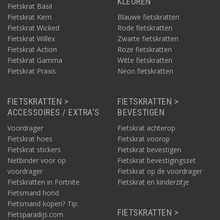
KLEUREN
Fietskrat Basil
Fietskrat Kerri
Blauwe fietskratten
Fietskrat Wicked
Rode fietskratten
Fietskrat Willex
Zwarte fietskratten
Fietskrat Action
Roze fietskratten
Fietskrat Gamma
Witte fietskratten
Fietskrat Praxis
Neon fietskratten
FIETSKRATTEN >
FIETSKRATTEN >
ACCESSOIRES / EXTRA'S
BEVESTIGEN
Voordrager
Fietskrat achterop
Fietskrat hoes
Fietskrat voorop
Fietskrat stickers
Fietskrat bevestigen
Netbinder voor op
Fietskrat bevestigingsset
voordrager
Fietskrat op de voordrager
Fietskratten in Fortnite
Fietskrat en kinderzitje
Fietsmand hond
Fietsmand kopen? Tip:
FIETSKRATTEN >
Fietsparadijs.com