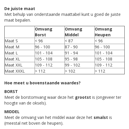
De juiste maat
Met behulp van onderstaande maattabel kunt u goed de juiste
maat bepalen.
Omvang
Omvang
Omvang
Borst
Middel
Heupen
Maat S
< 96
< 87
< 96
Maat M
96 - 100
87 - 90
96 - 100
Maat L
101 - 104
91 - 94
101 - 104
Maat XL
105 - 108
95 - 98
105 - 108
Maat XXL
109 - 112
99 - 102
109 - 112
Maat XXXL
> 112
> 102
> 112
Hoe meet u bovenstaande waardes?
BORST
Meet de borstomvang waar deze het
grootst
is (ongeveer ter
hoogte van de oksels).
MIDDEL
Meet de omvang van het middel waar deze het
smalst
is
(meestal net boven de heupen).