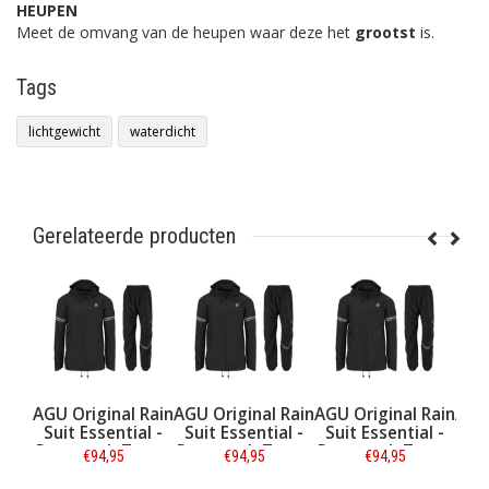
HEUPEN
Meet de omvang van de heupen waar deze het
grootst
is.
Tags
lichtgewicht
waterdicht
Gerelateerde producten
Rain
AGU Original Rain
AGU Original Rain
AGU Original Rain
AGU 
l -
Suit Essential -
Suit Essential -
Suit Essential -
Sui
art
Regenpak Zwart
Regenpak Zwart
Regenpak Zwart
Reg
€94,95
€94,95
€94,95
- Maat L
- Maat S
- Maat XXL
-