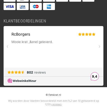
KLANTBEOORDELINGEN
© Fietskrat.nl
Wij worden door klanten beoordeeld met een
9,2
van
10
gebaseerd op
1255
reviews
.