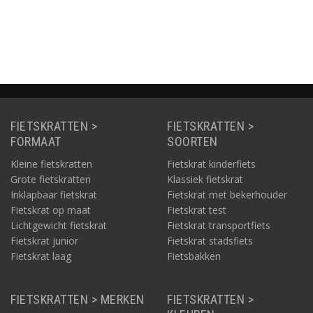
Informatie
Informatie
Informatie
FIETSKRATTEN >
FIETSKRATTEN >
FORMAAT
SOORTEN
Kleine fietskratten
Fietskrat kinderfiets
Grote fietskratten
Klassiek fietskrat
Inklapbaar fietskrat
Fietskrat met bekerhouder
Fietskrat op maat
Fietskrat test
Lichtgewicht fietskrat
Fietskrat transportfiets
Fietskrat junior
Fietskrat stadsfiets
Fietskrat laag
Fietsbakken
FIETSKRATTEN > MERKEN
FIETSKRATTEN >