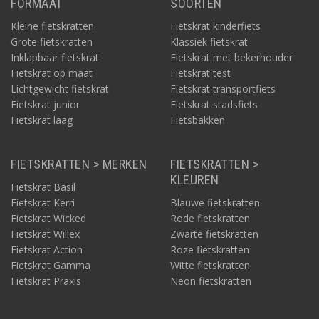
FORMAAT
SOORTEN
Kleine fietskratten
Fietskrat kinderfiets
Grote fietskratten
Klassiek fietskrat
Inklapbaar fietskrat
Fietskrat met bekerhouder
Fietskrat op maat
Fietskrat test
Lichtgewicht fietskrat
Fietskrat transportfiets
Fietskrat junior
Fietskrat stadsfiets
Fietskrat laag
Fietsbakken
FIETSKRATTEN > MERKEN
FIETSKRATTEN >
KLEUREN
Fietskrat Basil
Fietskrat Kerri
Blauwe fietskratten
Fietskrat Wicked
Rode fietskratten
Fietskrat Willex
Zwarte fietskratten
Fietskrat Action
Roze fietskratten
Fietskrat Gamma
Witte fietskratten
Fietskrat Praxis
Neon fietskratten