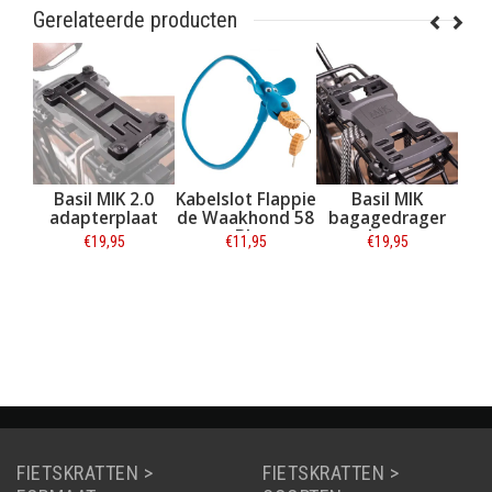
Gerelateerde producten
n
Basil MIK 2.0
Kabelslot Flappie
Basil MIK
AB
bby
adapterplaat
de Waakhond 58
bagagedrager
1,5L
cm Blauw
base
S
€19,95
€11,95
€19,95
w
Mi
Informatie
Informatie
Informatie
FIETSKRATTEN >
FIETSKRATTEN >