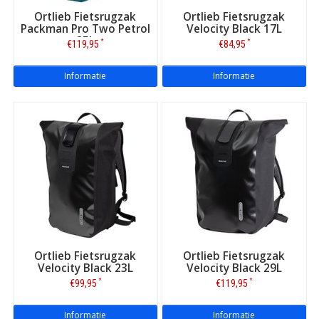
Ortlieb Fietsrugzak
Ortlieb Fietsrugzak
Packman Pro Two Petrol
Velocity Black 17L
25L
*
*
€119,95
€84,95
Informatie
Informatie
Ortlieb Fietsrugzak
Ortlieb Fietsrugzak
Velocity Black 23L
Velocity Black 29L
*
*
€99,95
€119,95
Informatie
Informatie