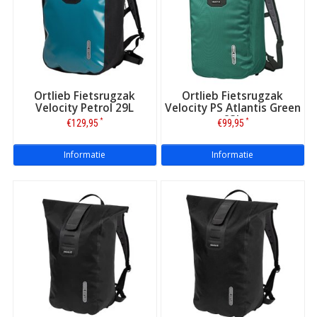
Ortlieb Fietsrugzak
Ortlieb Fietsrugzak
Velocity Petrol 29L
Velocity PS Atlantis Green
23L
*
*
€129,95
€99,95
Informatie
Informatie