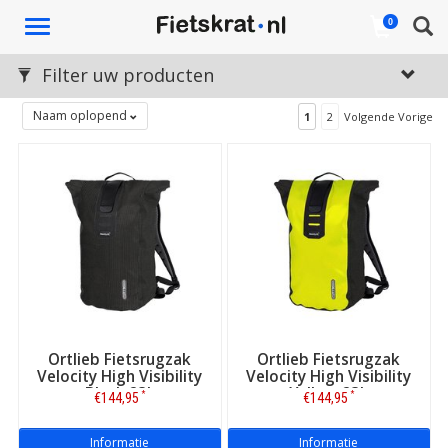
Toggle
0
navigation
Filter uw producten
Naam oplopend
1
2
Volgende Vorige
Ortlieb Fietsrugzak
Ortlieb Fietsrugzak
Velocity High Visibility
Velocity High Visibility
Black 23L
Yellow 23L
*
*
€144,95
€144,95
Informatie
Informatie