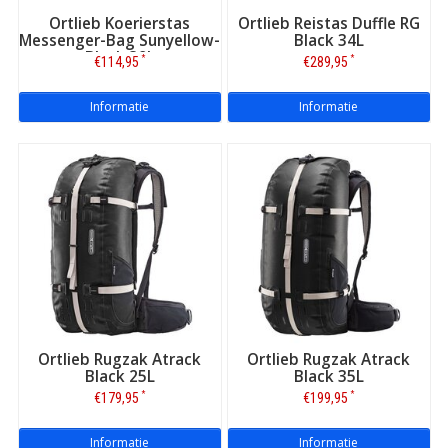
Ortlieb Koerierstas
Ortlieb Reistas Duffle RG
Messenger-Bag Sunyellow-
Black 34L
Black 39L
*
*
€114,95
€289,95
Informatie
Informatie
Ortlieb Rugzak Atrack
Ortlieb Rugzak Atrack
Black 25L
Black 35L
*
*
€179,95
€199,95
Informatie
Informatie