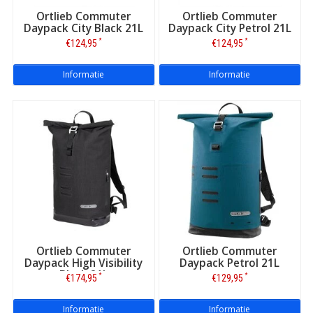
Ortlieb Commuter
Ortlieb Commuter
Daypack City Black 21L
Daypack City Petrol 21L
*
*
€124,95
€124,95
Informatie
Informatie
Ortlieb Commuter
Ortlieb Commuter
Daypack High Visibility
Daypack Petrol 21L
Black 21L
*
*
€174,95
€129,95
Informatie
Informatie