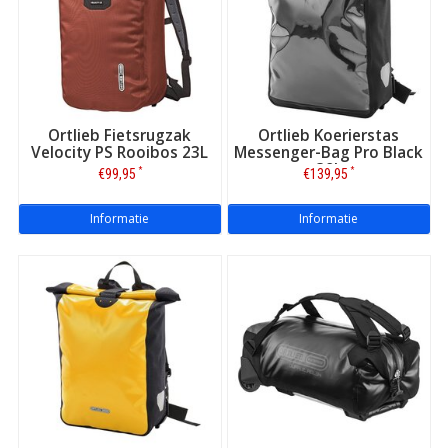
Ortlieb Fietsrugzak
Ortlieb Koerierstas
Velocity PS Rooibos 23L
Messenger-Bag Pro Black
39L
*
*
€99,95
€139,95
Informatie
Informatie