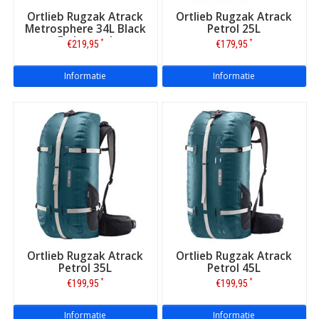
Ortlieb Rugzak Atrack
Ortlieb Rugzak Atrack
Metrosphere 34L Black
Petrol 25L
Embossed
*
*
€219,95
€179,95
Informatie
Informatie
Ortlieb Rugzak Atrack
Ortlieb Rugzak Atrack
Petrol 35L
Petrol 45L
*
*
€199,95
€199,95
Informatie
Informatie