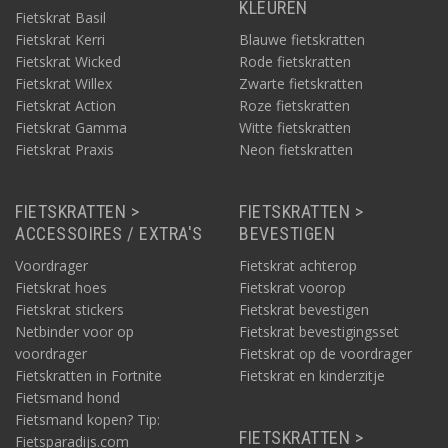
KLEUREN
Fietskrat Basil
Fietskrat Kerri
Blauwe fietskratten
Fietskrat Wicked
Rode fietskratten
Fietskrat Willex
Zwarte fietskratten
Fietskrat Action
Roze fietskratten
Fietskrat Gamma
Witte fietskratten
Fietskrat Praxis
Neon fietskratten
FIETSKRATTEN >
FIETSKRATTEN >
ACCESSOIRES / EXTRA'S
BEVESTIGEN
Voordrager
Fietskrat achterop
Fietskrat hoes
Fietskrat voorop
Fietskrat stickers
Fietskrat bevestigen
Netbinder voor op
Fietskrat bevestigingsset
voordrager
Fietskrat op de voordrager
Fietskratten in Fortnite
Fietskrat en kinderzitje
Fietsmand hond
Fietsmand kopen? Tip:
FIETSKRATTEN >
Fietsparadijs.com