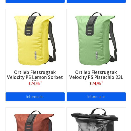
Ortlieb Fietsrugzak
Ortlieb Fietsrugzak
Velocity PS Lemon Sorbet
Velocity PS Pistachio 23L
23L
*
*
€74,95
€74,95
Informatie
Informatie