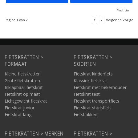
*Incl. btw
Pagina 1 van 2
1
2
Volgende Vorige
FIETSKRATTEN >
FIETSKRATTEN >
FORMAAT
SOORTEN
Kleine fietskratten
Fietskrat kinderfiets
Grote fietskratten
Klassiek fietskrat
Inklapbaar fietskrat
Fietskrat met bekerhouder
Fietskrat op maat
Fietskrat test
Lichtgewicht fietskrat
Fietskrat transportfiets
Fietskrat junior
Fietskrat stadsfiets
Fietskrat laag
Fietsbakken
FIETSKRATTEN > MERKEN
FIETSKRATTEN >