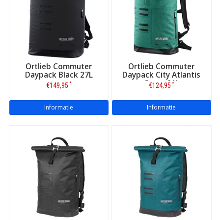
Ortlieb Commuter
Ortlieb Commuter
Daypack Black 27L
Daypack City Atlantis
Green 21L
*
*
€149,95
€124,95
Informatie
Informatie