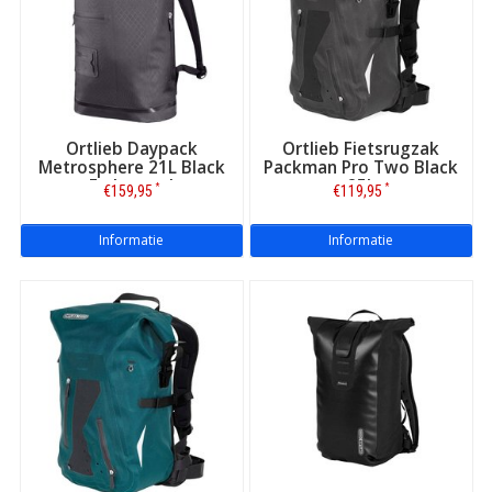
Ortlieb Daypack
Ortlieb Fietsrugzak
Metrosphere 21L Black
Packman Pro Two Black
Embossed
25L
*
*
€159,95
€119,95
Informatie
Informatie