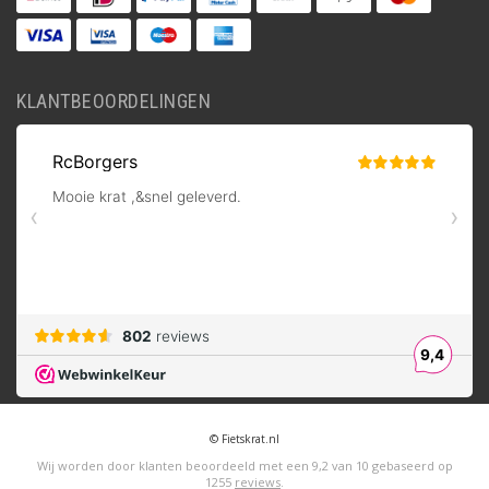
KLANTBEOORDELINGEN
© Fietskrat.nl
Wij worden door klanten beoordeeld met een
9,2
van
10
gebaseerd op
1255
reviews
.