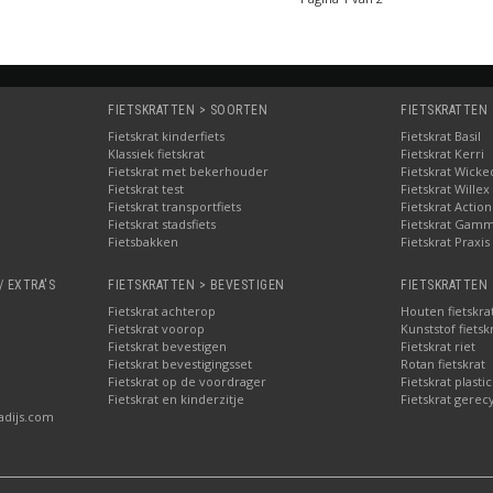
FIETSKRATTEN > SOORTEN
FIETSKRATTEN
Fietskrat kinderfiets
Fietskrat Basil
Klassiek fietskrat
Fietskrat Kerri
Fietskrat met bekerhouder
Fietskrat Wicke
Fietskrat test
Fietskrat Willex
Fietskrat transportfiets
Fietskrat Action
Fietskrat stadsfiets
Fietskrat Gam
Fietsbakken
Fietskrat Praxis
/ EXTRA'S
FIETSKRATTEN > BEVESTIGEN
FIETSKRATTEN 
Fietskrat achterop
Houten fietskra
Fietskrat voorop
Kunststof fietsk
Fietskrat bevestigen
Fietskrat riet
Fietskrat bevestigingsset
Rotan fietskrat
Fietskrat op de voordrager
Fietskrat plastic
Fietskrat en kinderzitje
Fietskrat gerec
adijs.com