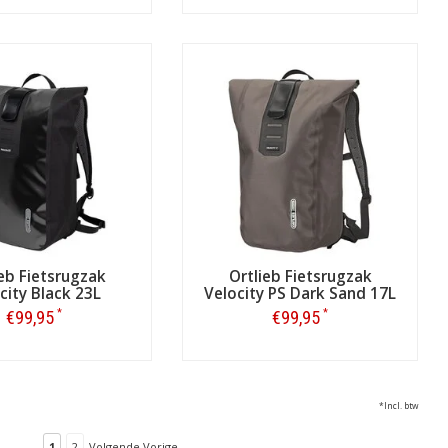
Bestellen
Bestellen
ieb Fietsrugzak
Ortlieb Fietsrugzak
city Black 23L
Velocity PS Dark Sand 17L
*
*
€99,95
€99,95
Bestellen
Bestellen
*Incl. btw
1
2
Volgende Vorige