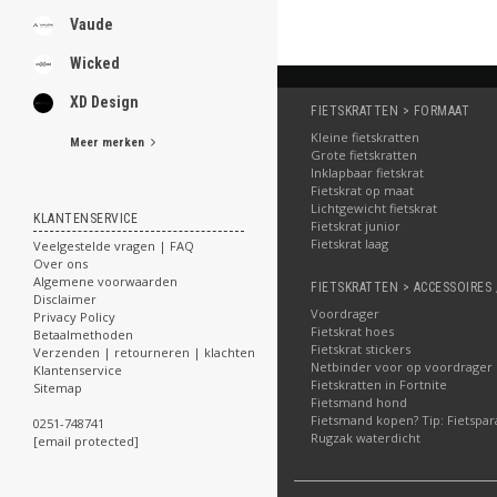
Vaude
Wicked
XD Design
FIETSKRATTEN > FORMAAT
Kleine fietskratten
Meer merken
Grote fietskratten
Inklapbaar fietskrat
Fietskrat op maat
Lichtgewicht fietskrat
KLANTENSERVICE
Fietskrat junior
Fietskrat laag
Veelgestelde vragen | FAQ
Over ons
Algemene voorwaarden
FIETSKRATTEN > ACCESSOIRES 
Disclaimer
Voordrager
Privacy Policy
Fietskrat hoes
Betaalmethoden
Fietskrat stickers
Verzenden | retourneren | klachten
Netbinder voor op voordrager
Klantenservice
Fietskratten in Fortnite
Sitemap
Fietsmand hond
Fietsmand kopen? Tip: Fietspar
0251-748741
Rugzak waterdicht
[email protected]