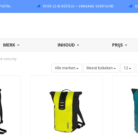
POSTNL
VOOR 22:00 BESTELD = VANDAAG VERSTUURD
G
MERK
INHOUD
PRIJS
eb velocity
Alle merken
Meest bekeken
12