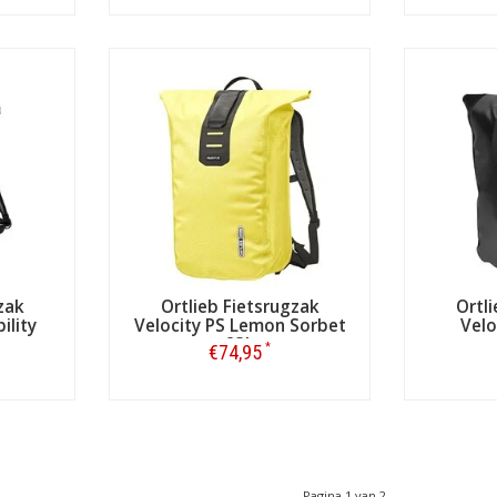
Bestellen
zak
Ortlieb Fietsrugzak
Ortl
ility
Velocity PS Lemon Sorbet
Velo
23L
*
€74,95
Bestellen
Pagina 1 van 2