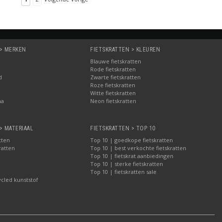
 > MERKEN
FIETSKRATTEN > KLEUREN
Blauwe fietskratten
Rode fietskratten
d
Zwarte fietskratten
Roze fietskratten
Witte fietskratten
ma
Neon fietskratten
> MATERIAAL
FIETSKRATTEN > TOP 10
tten
Top 10 | goedkope fietskratten
ratten
Top 10 | best verkochte fietskratten
Top 10 | fietskrat aanbiedingen
Top 10 | sterke fietskratten
Top 10 | fietskratten sale
ycled kunststof