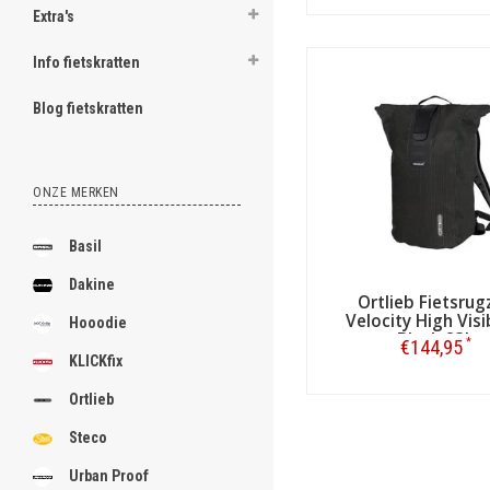
Bestellen
Extra's
Info fietskratten
Blog fietskratten
ONZE MERKEN
Basil
Dakine
Ortlieb Fietsrug
Velocity High Visib
Hooodie
Black 23L
*
€144,95
KLICKfix
Bestellen
Ortlieb
Steco
Urban Proof