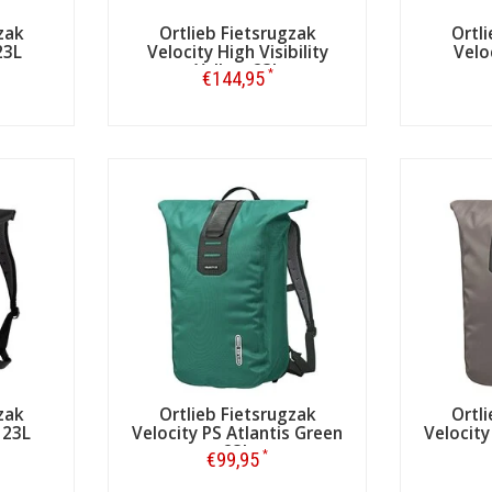
zak
Ortlieb Fietsrugzak
Ortl
23L
Velocity High Visibility
Velo
Yellow 23L
*
€144,95
Bestellen
zak
Ortlieb Fietsrugzak
Ortl
 23L
Velocity PS Atlantis Green
Velocity
23L
*
€99,95