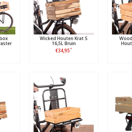
ybox
Wicked Houten Krat S
Wood
raster
16,5L Bruin
Hout
*
€34,95
Bestellen