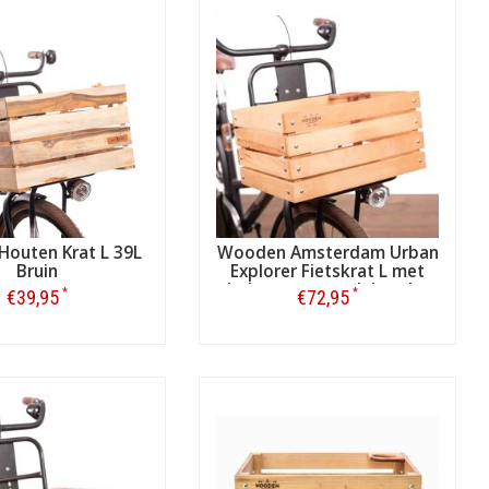
Houten Krat L 39L
Wooden Amsterdam Urban
Bruin
Explorer Fietskrat L met
beker- en parapluhouder
*
*
€39,95
€72,95
Bestellen
Bestellen