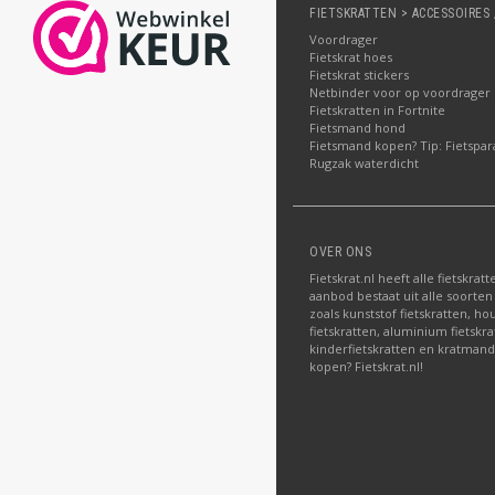
FIETSKRATTEN > ACCESSOIRES 
Voordrager
Fietskrat hoes
Fietskrat stickers
Netbinder voor op voordrager
Fietskratten in Fortnite
Fietsmand hond
Fietsmand kopen? Tip: Fietspar
Rugzak waterdicht
OVER ONS
Fietskrat.nl heeft alle fietskrat
aanbod bestaat uit alle soorten
zoals kunststof fietskratten, ho
fietskratten, aluminium fietskra
kinderfietskratten en kratmand
kopen? Fietskrat.nl!