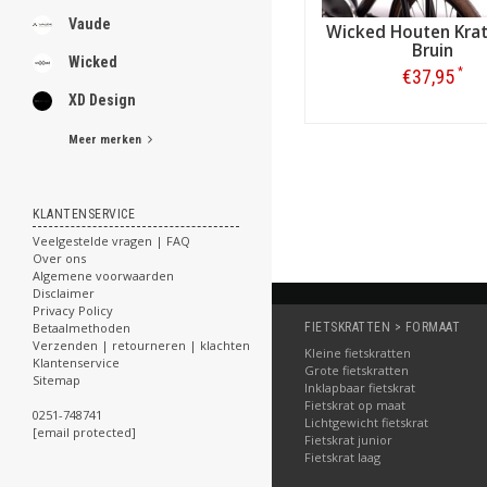
Vaude
Wicked Houten Krat
Bruin
Wicked
*
€37,95
XD Design
Bestellen
Meer merken
KLANTENSERVICE
Veelgestelde vragen | FAQ
Over ons
Algemene voorwaarden
Disclaimer
Privacy Policy
Betaalmethoden
FIETSKRATTEN > FORMAAT
Verzenden | retourneren | klachten
Kleine fietskratten
Klantenservice
Grote fietskratten
Sitemap
Inklapbaar fietskrat
Fietskrat op maat
0251-748741
Lichtgewicht fietskrat
[email protected]
Fietskrat junior
Fietskrat laag