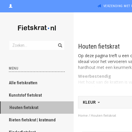
VERZENDING MET 
Houten fietskrat
Op deze pagina treft u een o
ideaal voor het vervoeren va
hardhout met een keurmerk. W
MENU
Weerbestendig
Het hout van de kratten is v
Alle fietskratten
dus niet bang te zijn voor 
Kunststof fietskrat
Losse voordrager bestel
KLEUR
Wilt u graag een fietskrat a
Houten fietskrat
bestellen
. Deze monteert u 
Home
/
Houten fietskrat
Rieten fietskrat | kratmand