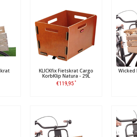
out zijn de fietskratten gemaakt?
n houten fietskrat?
n fietskrat nat wordt?
krat
KLICKfix Fietskrat Cargo
Wicked 
KorbKlip Natura - 29L
*
€119,95
Bestellen