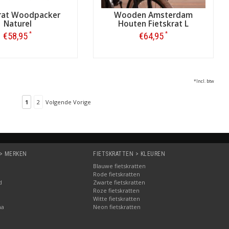
krat Woodpacker
Wooden Amsterdam
Naturel
Houten Fietskrat L
*
*
€58,95
€64,95
Bestellen
Bestellen
*Incl. btw
1
2
Volgende Vorige
 > MERKEN
FIETSKRATTEN > KLEUREN
Blauwe fietskratten
Rode fietskratten
d
Zwarte fietskratten
Roze fietskratten
Witte fietskratten
ma
Neon fietskratten