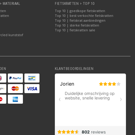
> MATERIAAL
FIETSKRATTEN > TOP 10
tten
Top 10 | goedkope fietskratten
ratten
Top 10 | best verkochte fietskratten
Top 10 | fietskrat aanbiedingen
Top 10 | sterke fietskratten
Top 10 | fietskratten sale
ycled kunststof
DEN
KLANTBEOORDELINGEN