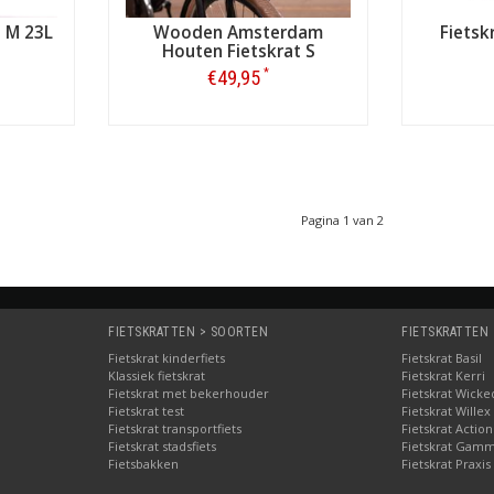
 M 23L
Wooden Amsterdam
Fiets
Houten Fietskrat S
*
€49,95
Bestellen
Pagina 1 van 2
FIETSKRATTEN > SOORTEN
FIETSKRATTEN
Fietskrat kinderfiets
Fietskrat Basil
Klassiek fietskrat
Fietskrat Kerri
Fietskrat met bekerhouder
Fietskrat Wicke
Fietskrat test
Fietskrat Willex
Fietskrat transportfiets
Fietskrat Action
Fietskrat stadsfiets
Fietskrat Gam
Fietsbakken
Fietskrat Praxis