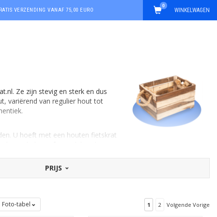
0
RATIS VERZENDING VANAF 75,00 EURO
WINKELWAGEN
.nl. Ze zijn stevig en sterk en dus
, variërend van regulier hout tot
hentiek.
eden. U hoeft met een houten fietskrat
oals een beker- of parapluhouder.
PRIJS
Fietskrat.nl los
een voordrager
Foto-tabel
1
2
Volgende Vorige