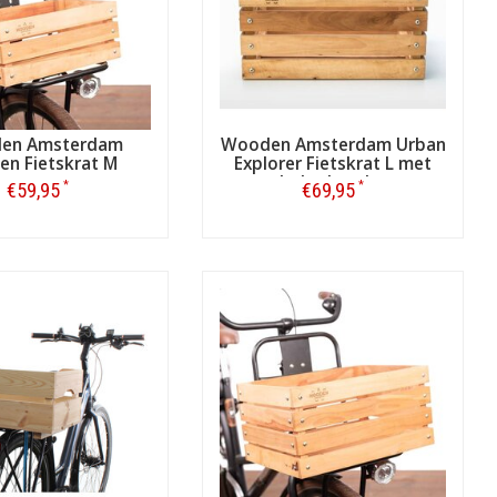
en Amsterdam
Wooden Amsterdam Urban
en Fietskrat M
Explorer Fietskrat L met
bekerhouder
*
*
€59,95
€69,95
Bestellen
Bestellen