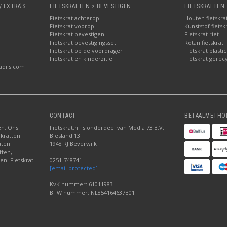
/ EXTRA'S
FIETSKRATTEN > BEVESTIGEN
FIETSKRATTEN 
Fietskrat achterop
Houten fietskra
Fietskrat voorop
Kunststof fietsk
Fietskrat bevestigen
Fietskrat riet
Fietskrat bevestigingsset
Rotan fietskrat
Fietskrat op de voordrager
Fietskrat plastic
Fietskrat en kinderzitje
Fietskrat gerec
adijs.com
CONTACT
BETAALMETHO
ten. Ons
Fietskrat.nl is onderdeel van Media 73 B.V.
 kratten
Biesland 13
uten
1948 RJ Beverwijk
tten,
en. Fietskrat
0251-748741
[email protected]
KvK nummer: 61011983
BTW nummer: NL854164637B01