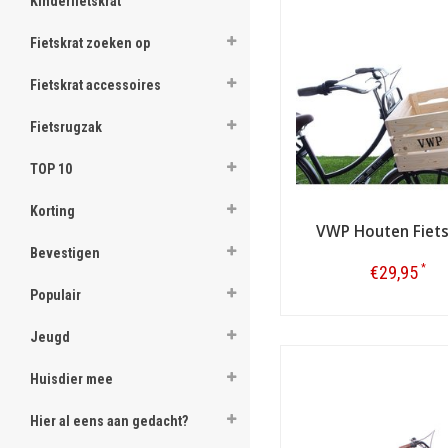
Kinderfietskrat
Van welk soort h
Fietskrat zoeken op
Fietskrat accessoires
Hoe plaats je ee
Fietsrugzak
Wat als de houte
TOP 10
Korting
VWP Houten Fiets
Bevestigen
*
€29,95
Populair
Bestellen
Jeugd
Huisdier mee
Hier al eens aan gedacht?