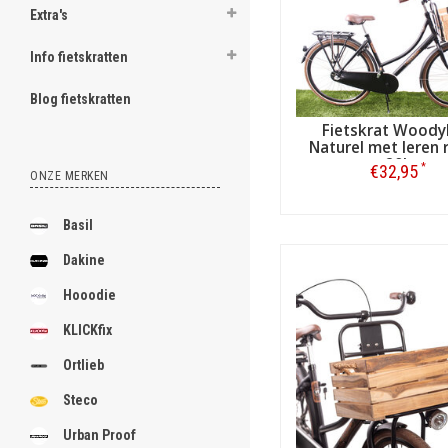
Extra's
Info fietskratten
Blog fietskratten
Fietskrat Wood
Naturel met leren 
20L
*
€32,95
ONZE MERKEN
Bestellen
Basil
Dakine
Hooodie
KLICKfix
Ortlieb
Steco
Urban Proof