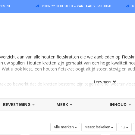
POSTNL
VOOR 22:00 BESTELD = VANDAAG VERSTUURD
G
verzicht aan van alle houten fietskratten die we aanbieden op Fietskrat
n uw spullen. Houten kratten zijn gemaakt van een hoge kwaliteit hout
at u ook kiest, een houten fietskrat oogt altijd stoer, stevig en aut
Lees meer
aak zo bewerkt dat de kratten bestemd zijn tegen allerlei weersinvlo
een drupje regen. Sommige kratten zijn uitgevoerd met een extraatje z
len
BEVESTIGING
MERK
INHOUD
anschaffen maar beschikt uw fiets niet over een voordrager? U kunt op 
vervolgens op uw fiets zodat u alsnog een fietskrat kunt bevestigen.
Alle merken
Meest bekeken
12