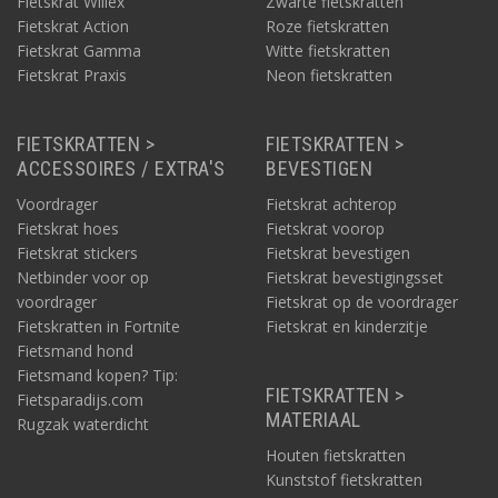
Fietskrat Willex
Zwarte fietskratten
Fietskrat Action
Roze fietskratten
Fietskrat Gamma
Witte fietskratten
Fietskrat Praxis
Neon fietskratten
FIETSKRATTEN >
FIETSKRATTEN >
ACCESSOIRES / EXTRA'S
BEVESTIGEN
Voordrager
Fietskrat achterop
Fietskrat hoes
Fietskrat voorop
Fietskrat stickers
Fietskrat bevestigen
Netbinder voor op
Fietskrat bevestigingsset
voordrager
Fietskrat op de voordrager
Fietskratten in Fortnite
Fietskrat en kinderzitje
Fietsmand hond
Fietsmand kopen? Tip:
FIETSKRATTEN >
Fietsparadijs.com
MATERIAAL
Rugzak waterdicht
Houten fietskratten
Kunststof fietskratten