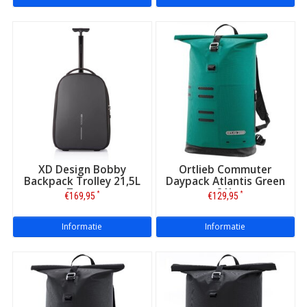
XD Design Bobby
Ortlieb Commuter
Backpack Trolley 21,5L
Daypack Atlantis Green
Zwart
21L
*
*
€169,95
€129,95
Informatie
Informatie