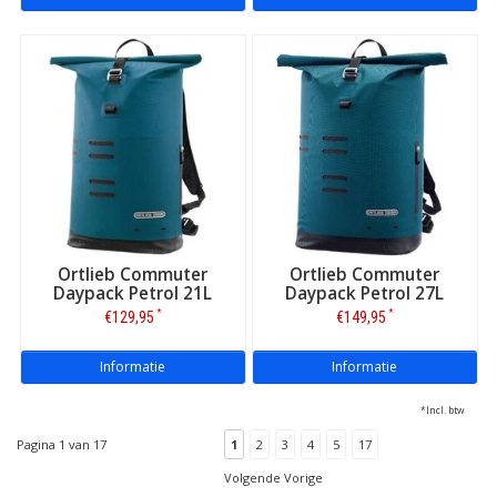
Ortlieb Commuter
Ortlieb Commuter
Daypack Petrol 21L
Daypack Petrol 27L
*
*
€129,95
€149,95
Informatie
Informatie
*Incl. btw
Pagina 1 van 17
1
2
3
4
5
17
Volgende Vorige