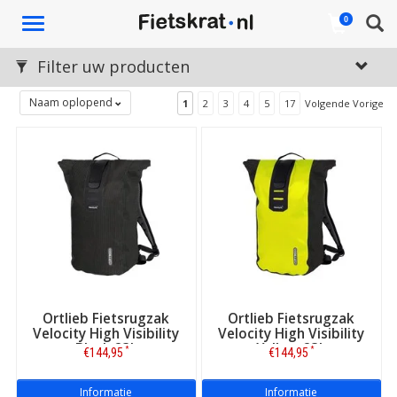
Toggle
0
navigation
Filter uw producten
Naam oplopend
1
2
3
4
5
17
Volgende Vorige
Ortlieb Fietsrugzak
Ortlieb Fietsrugzak
Velocity High Visibility
Velocity High Visibility
Black 23L
Yellow 23L
*
*
€144,95
€144,95
Informatie
Informatie