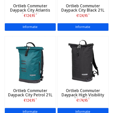
Ortlieb Commuter
Ortlieb Commuter
Daypack City Atlantis
Daypack City Black 21L
Green 21L
*
*
€124,95
€124,95
Informatie
Informatie
Ortlieb Commuter
Ortlieb Commuter
Daypack City Petrol 21L
Daypack High Visibility
Black 21L
*
*
€124,95
€174,95
Informatie
Informatie