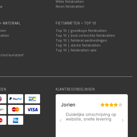
Witte fietskratten
ma
Neon fietskratten
> MATERIAAL
FIETSKRATTEN > TOP 10
tten
Top 10 | goedkope fietskratten
ratten
Top 10 | best verkochte fietskratten
Top 10 | fietskrat aanbiedingen
Top 10 | sterke fietskratten
Top 10 | fietskratten sale
ycled kunststof
DEN
KLANTBEOORDELINGEN