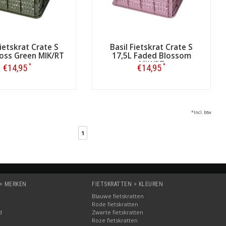
Fietskrat Crate S
Basil Fietskrat Crate S
oss Green MIK/RT
17,5L Faded Blossom
MIK/RT
*
*
€14,95
€14,95
Bestellen
Bestellen
*Incl. btw
1
 > MERKEN
FIETSKRATTEN > KLEUREN
Blauwe fietskratten
Rode fietskratten
d
Zwarte fietskratten
Roze fietskratten