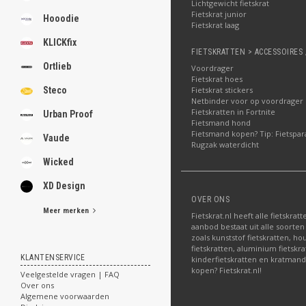
Lichtgewicht fietskrat
Fietskrat junior
Hooodie
Fietskrat laag
KLICKfix
FIETSKRATTEN > ACCESSOIRES 
Ortlieb
Voordrager
Fietskrat hoes
Steco
Fietskrat stickers
Netbinder voor op voordrager
Fietskratten in Fortnite
Urban Proof
Fietsmand hond
Fietsmand kopen? Tip: Fietspar
Vaude
Rugzak waterdicht
Wicked
XD Design
OVER ONS
Meer merken
Fietskrat.nl heeft alle fietskrat
aanbod bestaat uit alle soorten
zoals kunststof fietskratten, ho
fietskratten, aluminium fietskra
KLANTENSERVICE
kinderfietskratten en kratmand
kopen? Fietskrat.nl!
Veelgestelde vragen | FAQ
Over ons
Algemene voorwaarden