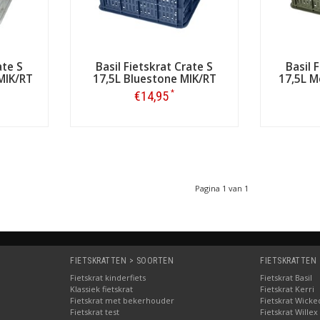
ate S
Basil Fietskrat Crate S
Basil 
MIK/RT
17,5L Bluestone MIK/RT
17,5L M
*
€14,95
Bestellen
Pagina 1 van 1
FIETSKRATTEN > SOORTEN
FIETSKRATTEN
Fietskrat kinderfiets
Fietskrat Basil
Klassiek fietskrat
Fietskrat Kerri
Fietskrat met bekerhouder
Fietskrat Wicke
Fietskrat test
Fietskrat Willex