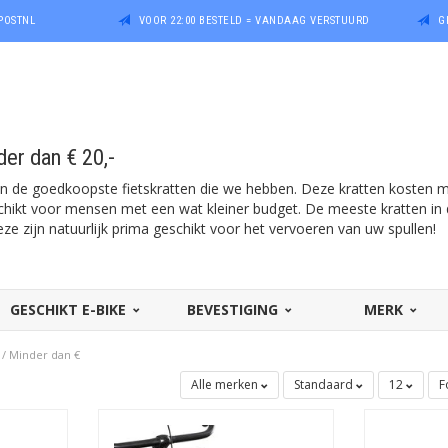
POSTNL
VOOR 22:00 BESTELD = VANDAAG VERSTUURD
G
der dan € 20,-
van de goedkoopste fietskratten die we hebben. Deze kratten kosten mi
schikt voor mensen met een wat kleiner budget. De meeste kratten in 
ze zijn natuurlijk prima geschikt voor het vervoeren van uw spullen!
GESCHIKT E-BIKE
BEVESTIGING
MERK
/
Minder dan €
Alle merken
Standaard
12
F