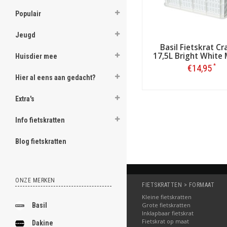
Populair
Jeugd
Basil Fietskrat Cr
17,5L Bright White 
Huisdier mee
*
€14,95
Hier al eens aan gedacht?
Bestellen
Extra's
Info fietskratten
Blog fietskratten
ONZE MERKEN
FIETSKRATTEN > FORMAAT
Kleine fietskratten
Basil
Grote fietskratten
Inklapbaar fietskrat
Fietskrat op maat
Dakine