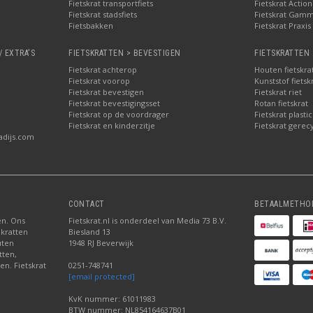
Fietskrat transportfiets
Fietskrat Action
Fietskrat stadsfiets
Fietskrat Gam
Fietsbakken
Fietskrat Praxis
/ EXTRA'S
FIETSKRATTEN > BEVESTIGEN
FIETSKRATTEN 
Fietskrat achterop
Houten fietskra
Fietskrat voorop
Kunststof fietsk
Fietskrat bevestigen
Fietskrat riet
Fietskrat bevestigingsset
Rotan fietskrat
Fietskrat op de voordrager
Fietskrat plastic
Fietskrat en kinderzitje
Fietskrat gerec
adijs.com
CONTACT
BETAALMETHO
ten. Ons
Fietskrat.nl is onderdeel van Media 73 B.V.
 kratten
Biesland 13
uten
1948 RJ Beverwijk
tten,
en. Fietskrat
0251-748741
[email protected]
KvK nummer: 61011983
BTW nummer: NL854164637B01