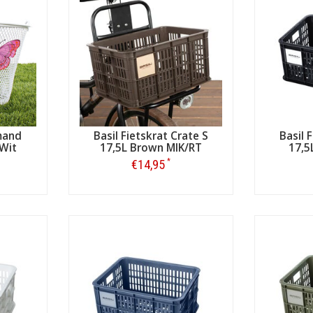
smand
Basil Fietskrat Crate S
Basil 
 Wit
17,5L Brown MIK/RT
17,5
*
€14,95
Bestellen