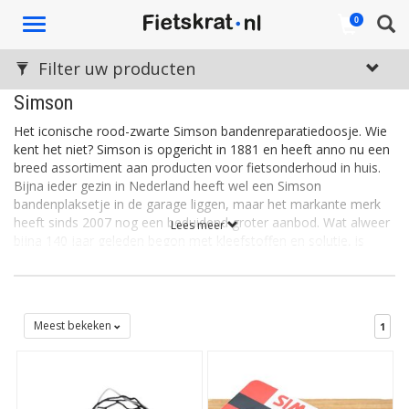
Toggle
0
navigation
Filter uw producten
Simson
Het iconische rood-zwarte Simson bandenreparatiedoosje. Wie
kent het niet? Simson is opgericht in 1881 en heeft anno nu een
breed assortiment aan producten voor fietsonderhoud in huis.
Bijna ieder gezin in Nederland heeft wel een Simson
bandenplaksetje in de garage liggen, maar het markante merk
heeft sinds 2007 nog een beduidend groter aanbod. Wat alweer
Lees meer
bijna 140 jaar geleden begon met kleefstoffen en solutie, is
inmiddels uitgegroeid tot een bedrijf met veel, kwalitatief
uitstekende fietsonderdelen.
Meest bekeken
1