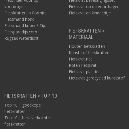
Netbinder voor op
Fietskrat bevestigingsset
voordrager
Fietskrat op de voordrager
Fietskratten in Fortnite
Fietskrat en kinderzitje
Fietsmand hond
Fietsmand kopen? Tip:
FIETSKRATTEN >
Fietsparadijs.com
MATERIAAL
Rugzak waterdicht
Houten fietskratten
Kunststof fietskratten
Fietskrat riet
Rotan fietskrat
Fietskrat plastic
Fietskrat gerecycled kunststof
FIETSKRATTEN > TOP 10
Top 10 | goedkope
fietskratten
Top 10 | best verkochte
fietskratten