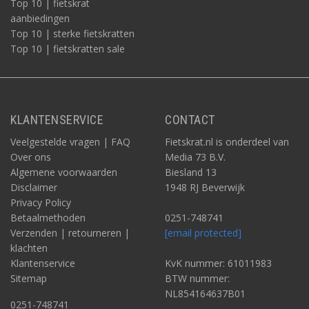
Top 10 | fietskrat
aanbiedingen
Top 10 | sterke fietskratten
Top 10 | fietskratten sale
KLANTENSERVICE
CONTACT
Veelgestelde vragen | FAQ
Fietskrat.nl is onderdeel van
Over ons
Media 73 B.V.
Algemene voorwaarden
Biesland 13
Disclaimer
1948 RJ Beverwijk
Privacy Policy
Betaalmethoden
0251-748741
Verzenden | retourneren |
[email protected]
klachten
Klantenservice
KvK nummer: 61011983
Sitemap
BTW nummer:
NL854164637B01
0251-748741