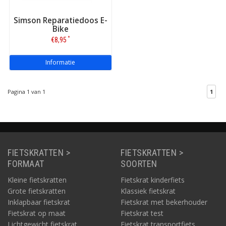
Simson Reparatiedoos E-
Bike
*
€8,95
Informatie
Pagina 1 van 1
1
FIETSKRATTEN >
FIETSKRATTEN >
FORMAAT
SOORTEN
Kleine fietskratten
Fietskrat kinderfiets
Grote fietskratten
Klassiek fietskrat
Inklapbaar fietskrat
Fietskrat met bekerhouder
Fietskrat op maat
Fietskrat test
Lichtgewicht fietskrat
Fietskrat transportfiets