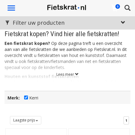
Toggle
0
navigation
Filter uw producten
Fietskrat kopen? Vind hier alle fietskratten!
Een fietskrat kopen?
Op deze pagina treft u een overzicht
aan van alle fietskratten die we aanbieden op Fietskrat.nl. In dit
overzicht vindt u fietskratten van hout en kunststof. Daarnaast
vindt u ook fietskratten/fietsmanden van riet en fietskratten
speciaal voor op de kinderfiets.
Lees meer
Houten en kunststof fietskratten
Fietskratten van hout en kunststof hebben als voordeel dat ze
stevig zijn. Een kunststof fietskrat is daarnaast ook licht, wat de
wendbaarheid en het sturen ten goede komt. Kunststof
Merk:
Kerri
fietskratten zijn vaak verkrijgbaar in allerlei leuke kleuren. Houten
fietskratten daarentegen, ogen rustig en stoer. Het hout is vaak
bewerkt zodat de kratten bestemd zijn tegen allerlei
weersinvloeden.
Laagste prijs
1
Rieten fietskratten
Een rieten fietskrat is eigenlijk een fietsmand in de vorm van een