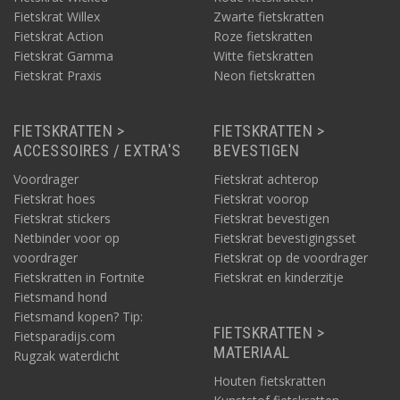
Fietskrat Willex
Zwarte fietskratten
Fietskrat Action
Roze fietskratten
Fietskrat Gamma
Witte fietskratten
Fietskrat Praxis
Neon fietskratten
FIETSKRATTEN >
FIETSKRATTEN >
ACCESSOIRES / EXTRA'S
BEVESTIGEN
Voordrager
Fietskrat achterop
Fietskrat hoes
Fietskrat voorop
Fietskrat stickers
Fietskrat bevestigen
Netbinder voor op
Fietskrat bevestigingsset
voordrager
Fietskrat op de voordrager
Fietskratten in Fortnite
Fietskrat en kinderzitje
Fietsmand hond
Fietsmand kopen? Tip:
FIETSKRATTEN >
Fietsparadijs.com
MATERIAAL
Rugzak waterdicht
Houten fietskratten