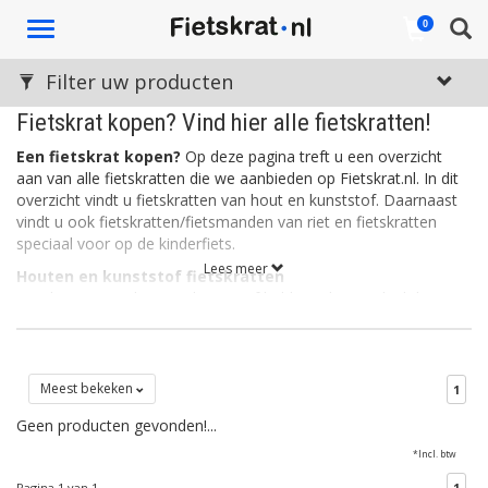
Toggle
0
navigation
Filter uw producten
Fietskrat kopen? Vind hier alle fietskratten!
Een fietskrat kopen?
Op deze pagina treft u een overzicht
aan van alle fietskratten die we aanbieden op Fietskrat.nl. In dit
overzicht vindt u fietskratten van hout en kunststof. Daarnaast
vindt u ook fietskratten/fietsmanden van riet en fietskratten
speciaal voor op de kinderfiets.
Lees meer
Houten en kunststof fietskratten
Fietskratten van hout en kunststof hebben als voordeel dat ze
stevig zijn. Een kunststof fietskrat is daarnaast ook licht, wat de
wendbaarheid en het sturen ten goede komt. Kunststof
fietskratten zijn vaak verkrijgbaar in allerlei leuke kleuren. Houten
fietskratten daarentegen, ogen rustig en stoer. Het hout is vaak
Meest bekeken
1
bewerkt zodat de kratten bestemd zijn tegen allerlei
Geen producten gevonden!...
weersinvloeden.
*Incl. btw
Rieten fietskratten
Een rieten fietskrat is eigenlijk een fietsmand in de vorm van een
Pagina 1 van 1
1