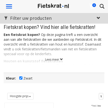
Toggle
0
navigation
Filter uw producten
Fietskrat kopen? Vind hier alle fietskratten!
Een fietskrat kopen?
Op deze pagina treft u een overzicht
aan van alle fietskratten die we aanbieden op Fietskrat.nl. In dit
overzicht vindt u fietskratten van hout en kunststof. Daarnaast
vindt u ook fietskratten/fietsmanden van riet en fietskratten
speciaal voor op de kinderfiets.
Lees meer
Houten en kunststof fietskratten
Fietskratten van hout en kunststof hebben als voordeel dat ze
stevig zijn. Een kunststof fietskrat is daarnaast ook licht, wat de
wendbaarheid en het sturen ten goede komt. Kunststof
Kleur:
Zwart
fietskratten zijn vaak verkrijgbaar in allerlei leuke kleuren. Houten
fietskratten daarentegen, ogen rustig en stoer. Het hout is vaak
bewerkt zodat de kratten bestemd zijn tegen allerlei
weersinvloeden.
Hoogste prijs
1
Rieten fietskratten
*Incl. btw
Een rieten fietskrat is eigenlijk een fietsmand in de vorm van een