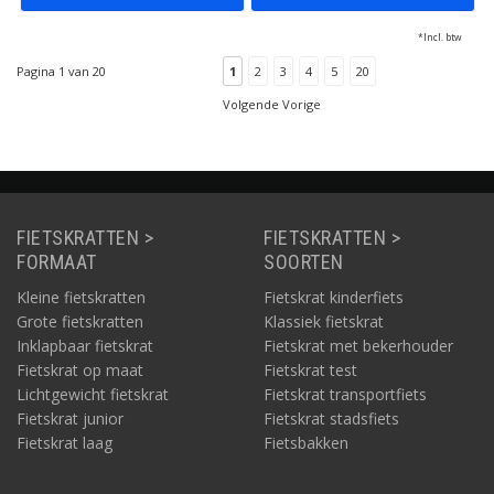
*Incl. btw
Pagina 1 van 20
1
2
3
4
5
20
Volgende Vorige
FIETSKRATTEN >
FIETSKRATTEN >
FORMAAT
SOORTEN
Kleine fietskratten
Fietskrat kinderfiets
Grote fietskratten
Klassiek fietskrat
Inklapbaar fietskrat
Fietskrat met bekerhouder
Fietskrat op maat
Fietskrat test
Lichtgewicht fietskrat
Fietskrat transportfiets
Fietskrat junior
Fietskrat stadsfiets
Fietskrat laag
Fietsbakken