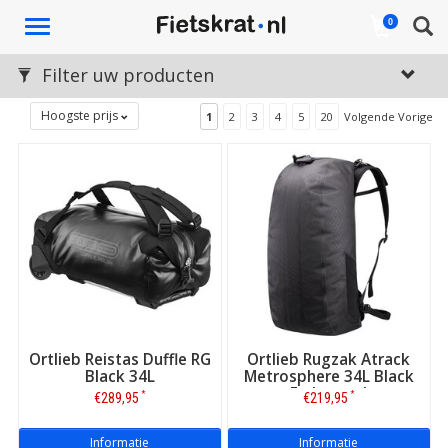
Toggle
0
navigation
Filter uw producten
Hoogste prijs
1
2
3
4
5
20
Volgende Vorige
Ortlieb Reistas Duffle RG
Ortlieb Rugzak Atrack
Black 34L
Metrosphere 34L Black
Embossed
*
*
€289,95
€219,95
Informatie
Informatie