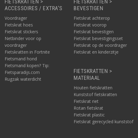
FIETSKRATTEN >
FIETSKRATTEN >
ACCESSOIRES / EXTRA'S
BEVESTIGEN
Voordrager
Fietskrat achterop
Fietskrat hoes
Fietskrat voorop
Fietskrat stickers
Fietskrat bevestigen
Netbinder voor op
Fietskrat bevestigingsset
voordrager
Fietskrat op de voordrager
Fietskratten in Fortnite
Fietskrat en kinderzitje
Fietsmand hond
Fietsmand kopen? Tip:
FIETSKRATTEN >
Fietsparadijs.com
MATERIAAL
Rugzak waterdicht
Houten fietskratten
Kunststof fietskratten
Fietskrat riet
Rotan fietskrat
Fietskrat plastic
Fietskrat gerecycled kunststof