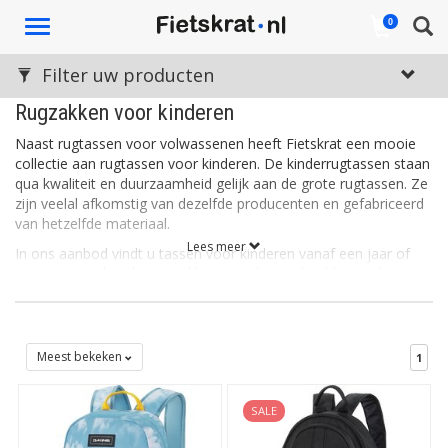
Toggle
0
navigation
Filter uw producten
Rugzakken voor kinderen
Naast rugtassen voor volwassenen heeft Fietskrat een mooie
collectie aan rugtassen voor kinderen. De kinderrugtassen staan
qua kwaliteit en duurzaamheid gelijk aan de grote rugtassen. Ze
zijn veelal afkomstig van dezelfde producenten en gefabriceerd
van hetzelfde materiaal.
Lees meer
In ons aanbod vindt u tassen voor kinderen vanaf een jaar of
twee. Van praktische rugzakken voor bijvoorbeeld naar de
crèche, school, een dagje weg of een nachtje logeren tot
speciale hydratatie rugzakken (rugtassen met een ingebouwd
drinksysteen) voor de sportieve jeugd. Ons volledige
assortiment aan kinderrugtassen vindt u hier.
Meest bekeken
1
De rugtassen voor kinderen passen ook gemakkelijk in de
fietskrat
. Mocht de rugtas te zwaar zijn voor uw kind kan deze
SALE
gemakkelijk in de fietskrat geplaatst worden wat de fietstocht
een stuk gemakkelijker maakt.