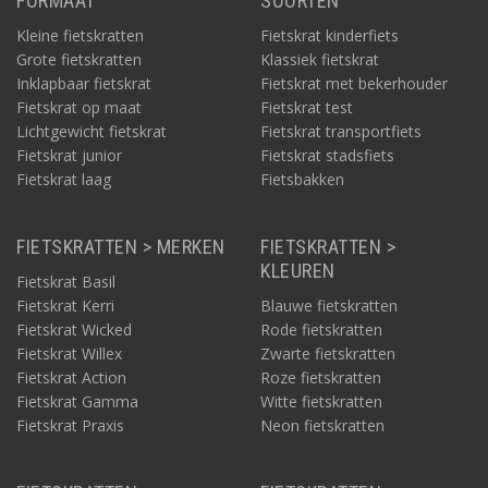
FORMAAT
SOORTEN
Kleine fietskratten
Fietskrat kinderfiets
Grote fietskratten
Klassiek fietskrat
Inklapbaar fietskrat
Fietskrat met bekerhouder
Fietskrat op maat
Fietskrat test
Lichtgewicht fietskrat
Fietskrat transportfiets
Fietskrat junior
Fietskrat stadsfiets
Fietskrat laag
Fietsbakken
FIETSKRATTEN > MERKEN
FIETSKRATTEN >
KLEUREN
Fietskrat Basil
Fietskrat Kerri
Blauwe fietskratten
Fietskrat Wicked
Rode fietskratten
Fietskrat Willex
Zwarte fietskratten
Fietskrat Action
Roze fietskratten
Fietskrat Gamma
Witte fietskratten
Fietskrat Praxis
Neon fietskratten