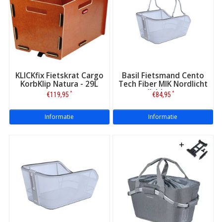
KLICKfix Fietskrat Cargo
Basil Fietsmand Cento
KorbKlip Natura - 29L
Tech Fiber MIK Nordlicht
IJsblauw
*
*
€119,95
€84,95
Informatie
Informatie