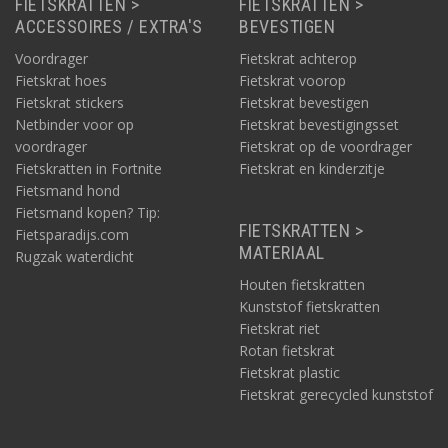
FIETSKRATTEN >
FIETSKRATTEN >
ACCESSOIRES / EXTRA'S
BEVESTIGEN
Voordrager
Fietskrat achterop
Fietskrat hoes
Fietskrat voorop
Fietskrat stickers
Fietskrat bevestigen
Netbinder voor op
Fietskrat bevestigingsset
voordrager
Fietskrat op de voordrager
Fietskratten in Fortnite
Fietskrat en kinderzitje
Fietsmand hond
Fietsmand kopen? Tip:
FIETSKRATTEN >
Fietsparadijs.com
MATERIAAL
Rugzak waterdicht
Houten fietskratten
Kunststof fietskratten
Fietskrat riet
Rotan fietskrat
Fietskrat plastic
Fietskrat gerecycled kunststof