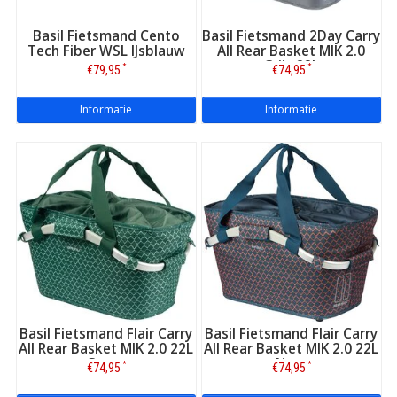
Basil Fietsmand Cento
Basil Fietsmand 2Day Carry
Tech Fiber WSL IJsblauw
All Rear Basket MIK 2.0
Grijs 22L
*
*
€79,95
€74,95
Informatie
Informatie
Basil Fietsmand Flair Carry
Basil Fietsmand Flair Carry
All Rear Basket MIK 2.0 22L
All Rear Basket MIK 2.0 22L
Groen
Navy
*
*
€74,95
€74,95