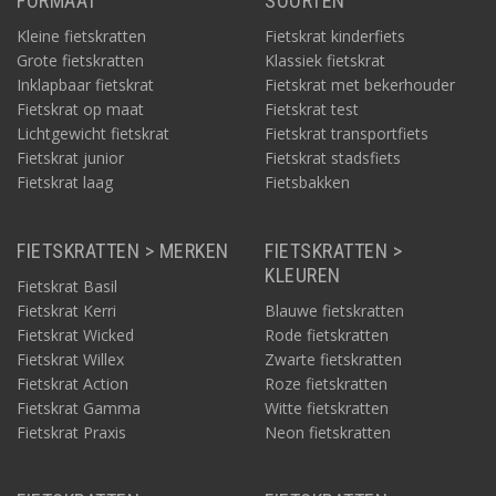
FORMAAT
SOORTEN
Kleine fietskratten
Fietskrat kinderfiets
Grote fietskratten
Klassiek fietskrat
Inklapbaar fietskrat
Fietskrat met bekerhouder
Fietskrat op maat
Fietskrat test
Lichtgewicht fietskrat
Fietskrat transportfiets
Fietskrat junior
Fietskrat stadsfiets
Fietskrat laag
Fietsbakken
FIETSKRATTEN > MERKEN
FIETSKRATTEN >
KLEUREN
Fietskrat Basil
Fietskrat Kerri
Blauwe fietskratten
Fietskrat Wicked
Rode fietskratten
Fietskrat Willex
Zwarte fietskratten
Fietskrat Action
Roze fietskratten
Fietskrat Gamma
Witte fietskratten
Fietskrat Praxis
Neon fietskratten