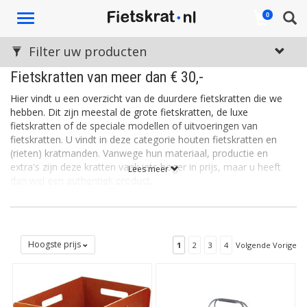
Toggle
0
navigation
Filter uw producten
Fietskratten van meer dan € 30,-
Hier vindt u een overzicht van de duurdere fietskratten die we
hebben. Dit zijn meestal de grote fietskratten, de luxe
fietskratten of de speciale modellen of uitvoeringen van
fietskratten. U vindt in deze categorie houten fietskratten en
(rieten) kratmanden. Vanwege hun materiaal, productie en
extra's zijn deze kratten vaak iets hoger in prijs, maar u heeft
Lees meer
dan wel een authentiek product.
Zoekt u kratten voor een iets lager bedrag? Zie dan onze
kratten
van tussen de € 20 en € 30 euro
. In deze categorie vindt u ook
kunststof fietskratten
.
Hoogste prijs
1
2
3
4
Volgende Vorige