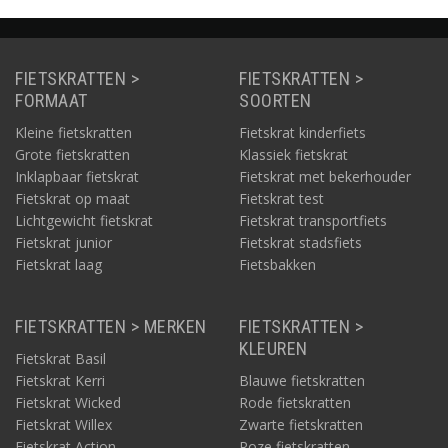
FIETSKRATTEN >
FIETSKRATTEN >
FORMAAT
SOORTEN
Kleine fietskratten
Fietskrat kinderfiets
Grote fietskratten
Klassiek fietskrat
Inklapbaar fietskrat
Fietskrat met bekerhouder
Fietskrat op maat
Fietskrat test
Lichtgewicht fietskrat
Fietskrat transportfiets
Fietskrat junior
Fietskrat stadsfiets
Fietskrat laag
Fietsbakken
FIETSKRATTEN > MERKEN
FIETSKRATTEN >
KLEUREN
Fietskrat Basil
Fietskrat Kerri
Blauwe fietskratten
Fietskrat Wicked
Rode fietskratten
Fietskrat Willex
Zwarte fietskratten
Fietskrat Action
Roze fietskratten