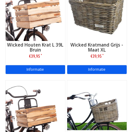
Wicked Houten Krat L 39L
Wicked Kratmand Grijs -
Bruin
Maat XL
*
*
€39,95
€39,95
Informatie
Informatie