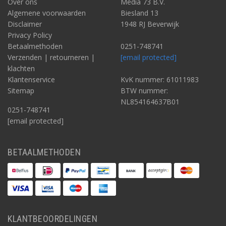
Over ons
Media 73 B.V.
Algemene voorwaarden
Biesland 13
Disclaimer
1948 RJ Beverwijk
Privacy Policy
Betaalmethoden
0251-748741
Verzenden | retourneren |
[email protected]
klachten
Klantenservice
KvK nummer: 61011983
Sitemap
BTW nummer:
NL854164637B01
0251-748741
[email protected]
BETAALMETHODEN
KLANTBEOORDELINGEN