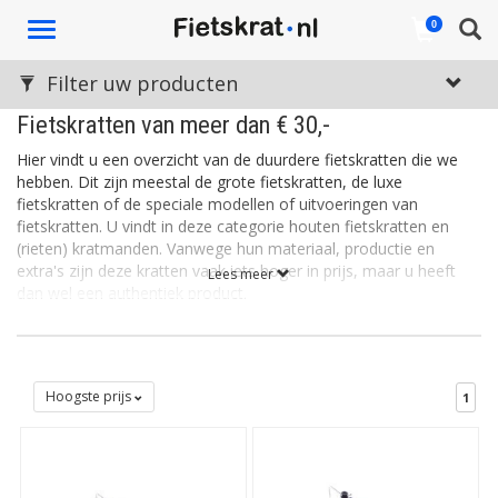
Toggle
0
navigation
Filter uw producten
Fietskratten van meer dan € 30,-
Hier vindt u een overzicht van de duurdere fietskratten die we
hebben. Dit zijn meestal de grote fietskratten, de luxe
fietskratten of de speciale modellen of uitvoeringen van
fietskratten. U vindt in deze categorie houten fietskratten en
(rieten) kratmanden. Vanwege hun materiaal, productie en
extra's zijn deze kratten vaak iets hoger in prijs, maar u heeft
Lees meer
dan wel een authentiek product.
Zoekt u kratten voor een iets lager bedrag? Zie dan onze
kratten
van tussen de € 20 en € 30 euro
. In deze categorie vindt u ook
kunststof fietskratten
.
Hoogste prijs
1