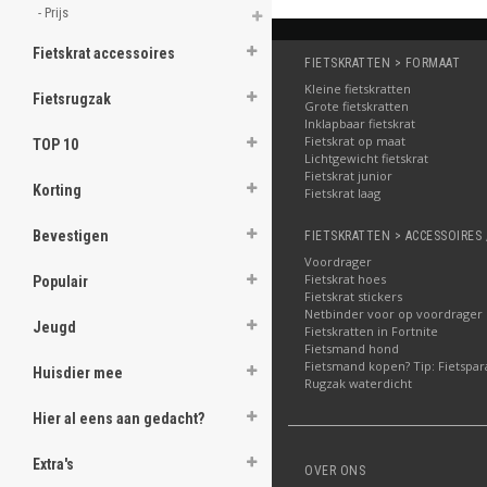
- Prijs 
Fietskrat accessoires
FIETSKRATTEN > FORMAAT
Kleine fietskratten
Fietsrugzak
Grote fietskratten
Inklapbaar fietskrat
Fietskrat op maat
TOP 10
Lichtgewicht fietskrat
Fietskrat junior
Korting
Fietskrat laag
Bevestigen
FIETSKRATTEN > ACCESSOIRES 
Voordrager
Fietskrat hoes
Populair
Fietskrat stickers
Netbinder voor op voordrager
Jeugd
Fietskratten in Fortnite
Fietsmand hond
Fietsmand kopen? Tip: Fietspar
Huisdier mee
Rugzak waterdicht
Hier al eens aan gedacht?
Extra's
OVER ONS