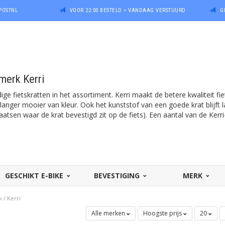
POSTNL
VOOR 22:00 BESTELD = VANDAAG VERSTUURD
G
 merk Kerri
dige fietskratten in het assortiment. Kerri maakt de betere kwaliteit fie
jft langer mooier van kleur. Ook het kunststof van een goede krat blij
aatsen waar de krat bevestigd zit op de fiets). Een aantal van de Kerri
GESCHIKT E-BIKE
BEVESTIGING
MERK
k
/
Kerri
Alle merken
Hoogste prijs
20