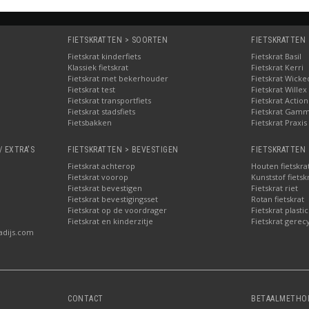
FIETSKRATTEN > SOORTEN
FIETSKRATTEN
Fietskrat kinderfiets
Fietskrat Basil
Klassiek fietskrat
Fietskrat Kerri
Fietskrat met bekerhouder
Fietskrat Wicke
Fietskrat test
Fietskrat Willex
Fietskrat transportfiets
Fietskrat Action
Fietskrat stadsfiets
Fietskrat Gam
Fietsbakken
Fietskrat Praxis
/ EXTRA'S
FIETSKRATTEN > BEVESTIGEN
FIETSKRATTEN 
Fietskrat achterop
Houten fietskra
Fietskrat voorop
Kunststof fietsk
Fietskrat bevestigen
Fietskrat riet
Fietskrat bevestigingsset
Rotan fietskrat
Fietskrat op de voordrager
Fietskrat plastic
Fietskrat en kinderzitje
Fietskrat gerec
adijs.com
CONTACT
BETAALMETHO