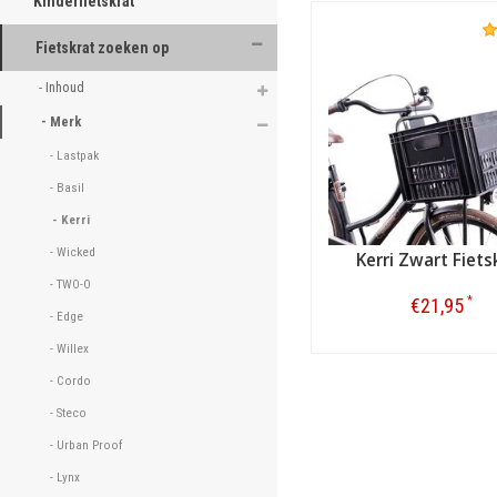
Kinderfietskrat
Fietskrat zoeken op
- Inhoud 
- Merk 
- Lastpak 
- Basil 
- Kerri 
- Wicked 
Kerri Zwart Fiets
- TWO-O 
*
€21,95
- Edge 
- Willex 
Bestellen
- Cordo 
- Steco 
- Urban Proof 
- Lynx 