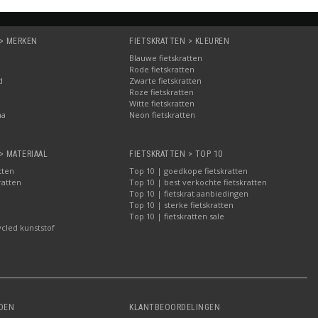
 > MERKEN
FIETSKRATTEN > KLEUREN
Blauwe fietskratten
Rode fietskratten
d
Zwarte fietskratten
Roze fietskratten
Witte fietskratten
ma
Neon fietskratten
> MATERIAAL
FIETSKRATTEN > TOP 10
tten
Top 10 | goedkope fietskratten
ratten
Top 10 | best verkochte fietskratten
Top 10 | fietskrat aanbiedingen
Top 10 | sterke fietskratten
Top 10 | fietskratten sale
ycled kunststof
DEN
KLANTBEOORDELINGEN