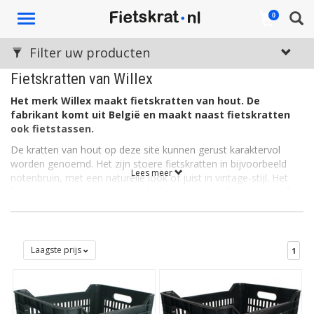
Toggle
0
navigation
Filter uw producten
Fietskratten van Willex
Het merk Willex maakt fietskratten van hout. De
fabrikant komt uit België en maakt naast fietskratten
ook fietstassen.
De kratten van hout op deze site kunnen gerust karaktervol
worden genoemd. Het zijn stoere fietskratten in bijvoorbeeld
Lees meer
notenbruin, met een naturelle look of juist in vintage-stijl. Het
hout van de meeste authentieke kratten van Willex is massief en
gebeitst. Dit beschermt tegen verschillende
weersomstandigheden, en zorgt tegelijkertijd voor een ietwat
robuuste uitstraling.
Laagste prijs
1