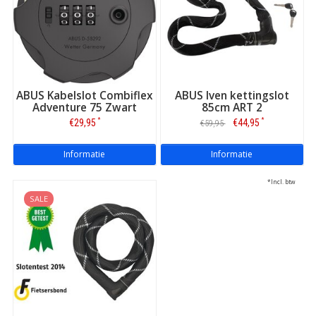
ABUS Kabelslot Combiflex
ABUS Iven kettingslot
Adventure 75 Zwart
85cm ART 2
*
*
€29,95
€44,95
€59,95
Informatie
Informatie
*Incl. btw
SALE