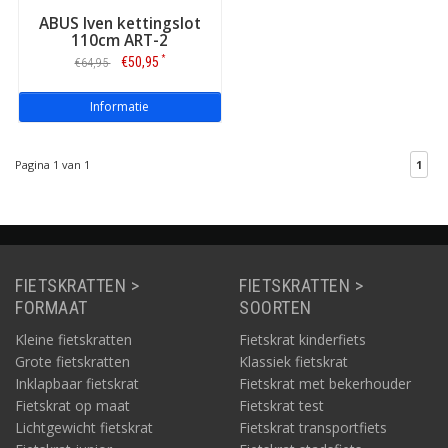
ABUS Iven kettingslot
110cm ART-2
*
€50,95
€64,95
Informatie
Pagina 1 van 1
1
FIETSKRATTEN >
FIETSKRATTEN >
FORMAAT
SOORTEN
Kleine fietskratten
Fietskrat kinderfiets
Grote fietskratten
Klassiek fietskrat
Inklapbaar fietskrat
Fietskrat met bekerhouder
Fietskrat op maat
Fietskrat test
Lichtgewicht fietskrat
Fietskrat transportfiets