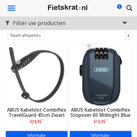
Toggle
0
navigation
Filter uw producten
Naam aflopend
1
ABUS Kabelslot Combiflex
ABUS Kabelslot Combiflex
TravelGuard 45cm Zwart
Stopover 65 Midnight Blue
*
*
€24,95
€16,95
Informatie
Informatie