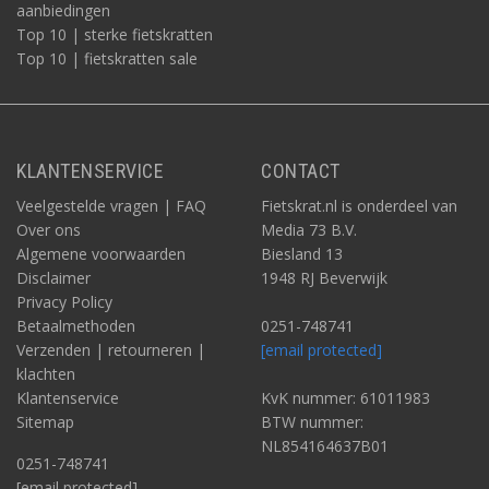
aanbiedingen
Top 10 | sterke fietskratten
Top 10 | fietskratten sale
KLANTENSERVICE
CONTACT
Veelgestelde vragen | FAQ
Fietskrat.nl is onderdeel van
Over ons
Media 73 B.V.
Algemene voorwaarden
Biesland 13
Disclaimer
1948 RJ Beverwijk
Privacy Policy
Betaalmethoden
0251-748741
Verzenden | retourneren |
[email protected]
klachten
Klantenservice
KvK nummer: 61011983
Sitemap
BTW nummer:
NL854164637B01
0251-748741
[email protected]