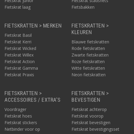
Fietskrat junior
Fietskrat stadsfiets
Fietskrat laag
Fietsbakken
FIETSKRATTEN > MERKEN
FIETSKRATTEN >
KLEUREN
Fietskrat Basil
Fietskrat Kerri
Blauwe fietskratten
Fietskrat Wicked
Rode fietskratten
Fietskrat Willex
Zwarte fietskratten
Fietskrat Action
Roze fietskratten
Fietskrat Gamma
Witte fietskratten
Fietskrat Praxis
Neon fietskratten
FIETSKRATTEN >
FIETSKRATTEN >
ACCESSOIRES / EXTRA'S
BEVESTIGEN
Voordrager
Fietskrat achterop
Fietskrat hoes
Fietskrat voorop
Fietskrat stickers
Fietskrat bevestigen
Netbinder voor op
Fietskrat bevestigingsset