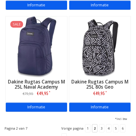
Informatie
Informatie
SALE
Dakine Rugtas Campus M
Dakine Rugtas Campus M
25L Naval Academy
25L 80s Geo
*
*
€49,95
€49,95
€79,95
Informatie
Informatie
*Incl. btw
Pagina 2 van 7
Vorige pagina
1
2
3
4
5
6