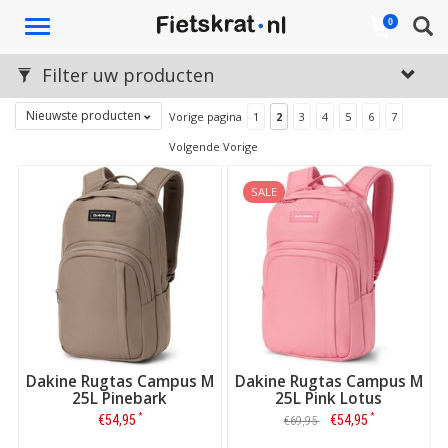
Toggle
0
navigation
Filter uw producten
Nieuwste producten
Vorige pagina
1
2
3
4
5
6
7
Volgende Vorige
SALE
Dakine Rugtas Campus M
Dakine Rugtas Campus M
25L Pinebark
25L Pink Lotus
*
*
€54,95
€54,95
€69,95