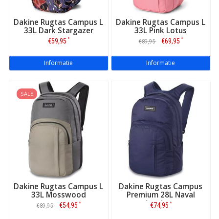
Dakine Rugtas Campus L
Dakine Rugtas Campus L
33L Dark Stargazer
33L Pink Lotus
*
*
€59,95
€69,95
€89,95
Informatie
Informatie
SALE
Dakine Rugtas Campus L
Dakine Rugtas Campus
33L Mosswood
Premium 28L Naval
Academy
*
*
€54,95
€74,95
€89,95