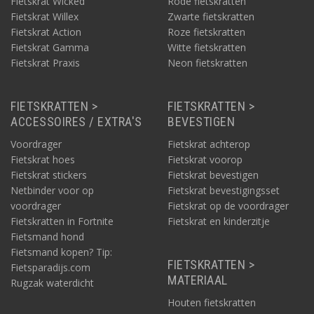
Fietskrat Wicked
Rode fietskratten
Fietskrat Willex
Zwarte fietskratten
Fietskrat Action
Roze fietskratten
Fietskrat Gamma
Witte fietskratten
Fietskrat Praxis
Neon fietskratten
FIETSKRATTEN >
FIETSKRATTEN >
ACCESSOIRES / EXTRA'S
BEVESTIGEN
Voordrager
Fietskrat achterop
Fietskrat hoes
Fietskrat voorop
Fietskrat stickers
Fietskrat bevestigen
Netbinder voor op
Fietskrat bevestigingsset
voordrager
Fietskrat op de voordrager
Fietskratten in Fortnite
Fietskrat en kinderzitje
Fietsmand hond
Fietsmand kopen? Tip:
FIETSKRATTEN >
Fietsparadijs.com
MATERIAAL
Rugzak waterdicht
Houten fietskratten