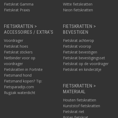
Fietskrat Gamma
Witte fietskratten
Fietskrat Praxis
Neon fietskratten
FIETSKRATTEN >
FIETSKRATTEN >
ACCESSOIRES / EXTRA'S
BEVESTIGEN
Voordrager
Fietskrat achterop
Fietskrat hoes
Fietskrat voorop
Fietskrat stickers
Fietskrat bevestigen
Netbinder voor op
Fietskrat bevestigingsset
voordrager
Fietskrat op de voordrager
Fietskratten in Fortnite
Fietskrat en kinderzitje
Fietsmand hond
Fietsmand kopen? Tip:
FIETSKRATTEN >
Fietsparadijs.com
MATERIAAL
Rugzak waterdicht
Houten fietskratten
Kunststof fietskratten
Fietskrat riet
Rotan fietskrat