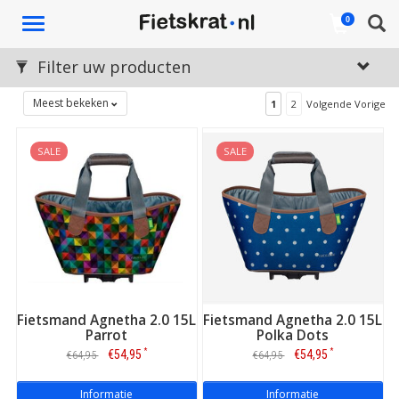
Toggle
0
navigation
Filter uw producten
Meest bekeken
1
2
Volgende Vorige
SALE
SALE
Fietsmand Agnetha 2.0 15L
Fietsmand Agnetha 2.0 15L
Parrot
Polka Dots
*
*
€54,95
€54,95
€64,95
€64,95
Informatie
Informatie