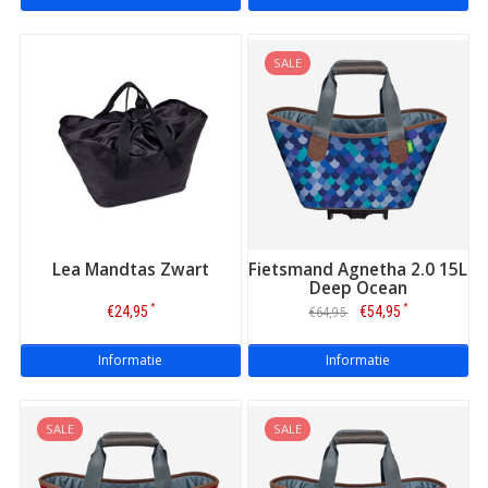
SALE
Lea Mandtas Zwart
Fietsmand Agnetha 2.0 15L
Deep Ocean
*
*
€24,95
€54,95
€64,95
Informatie
Informatie
SALE
SALE