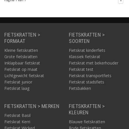
voordrager bestellen
. Deze monteert u vervolgens op uw fiets
zodat u alsnog een fietskrat kunt bevestigen.
FIETSKRATTEN >
FIETSKRATTEN >
Van welk soort hout zijn de fietskratten gemaakt?
FORMAAT
SOORTEN
Kleine fietskratten
Fietskrat kinderfiets
Grote fietskratten
Klassiek fietskrat
Hoe plaats je een houten fietskrat?
Inklapbaar fietskrat
Fietskrat met bekerhouder
Fietskrat op maat
Fietskrat test
Wat als de houten fietskrat nat wordt?
Lichtgewicht fietskrat
Fietskrat transportfiets
Fietskrat junior
Fietskrat stadsfiets
Fietskrat laag
Fietsbakken
FIETSKRATTEN > MERKEN
FIETSKRATTEN >
KLEUREN
Fietskrat Basil
Fietskrat Kerri
Blauwe fietskratten
Fietskrat Wicked
Rode fietskratten