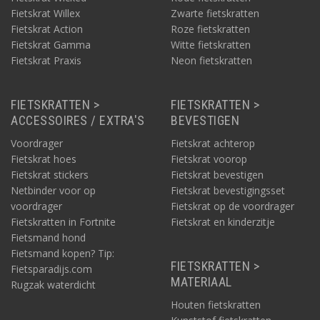
Fietskrat Willex
Zwarte fietskratten
Fietskrat Action
Roze fietskratten
Fietskrat Gamma
Witte fietskratten
Fietskrat Praxis
Neon fietskratten
FIETSKRATTEN >
FIETSKRATTEN >
ACCESSOIRES / EXTRA'S
BEVESTIGEN
Voordrager
Fietskrat achterop
Fietskrat hoes
Fietskrat voorop
Fietskrat stickers
Fietskrat bevestigen
Netbinder voor op
Fietskrat bevestigingsset
voordrager
Fietskrat op de voordrager
Fietskratten in Fortnite
Fietskrat en kinderzitje
Fietsmand hond
Fietsmand kopen? Tip:
FIETSKRATTEN >
Fietsparadijs.com
MATERIAAL
Rugzak waterdicht
Houten fietskratten