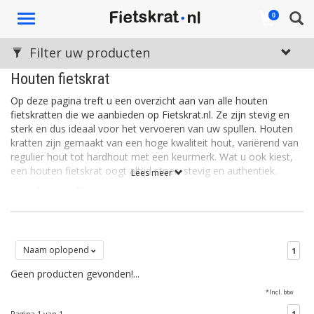
Toggle
0
navigation
Filter uw producten
Houten fietskrat
Op deze pagina treft u een overzicht aan van alle houten
fietskratten die we aanbieden op Fietskrat.nl. Ze zijn stevig en
sterk en dus ideaal voor het vervoeren van uw spullen. Houten
kratten zijn gemaakt van een hoge kwaliteit hout, variërend van
regulier hout tot hardhout met een keurmerk. Wat u ook kiest,
een houten fietskrat oogt altijd stoer, stevig en authentiek.
Lees meer
Weerbestendig
Het hout van de kratten is vaak zo bewerkt dat de kratten
bestemd zijn tegen allerlei weersinvloeden. U hoeft met een
houten fietskrat dus niet bang te zijn voor een drupje regen.
Sommige kratten zijn uitgevoerd met een extraatje zoals een
Naam oplopend
1
beker- of parapluhouder.
Geen producten gevonden!...
Losse voordrager bestellen
*Incl. btw
Wilt u graag een fietskrat aanschaffen maar beschikt uw fiets
niet over een voordrager? U kunt op Fietskrat.nl los
een
Pagina 1 van 1
1