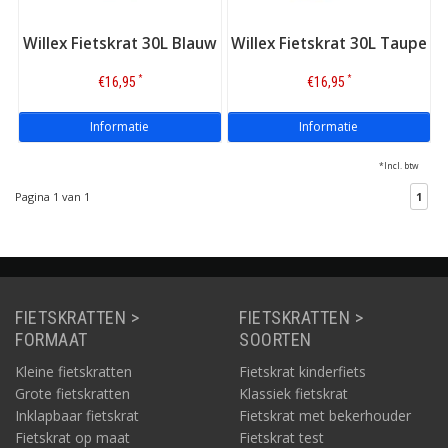
Willex Fietskrat 30L Blauw
Willex Fietskrat 30L Taupe
*
*
€16,95
€16,95
Informatie
Informatie
*Incl. btw
Pagina 1 van 1
1
FIETSKRATTEN >
FIETSKRATTEN >
FORMAAT
SOORTEN
Kleine fietskratten
Fietskrat kinderfiets
Grote fietskratten
Klassiek fietskrat
Inklapbaar fietskrat
Fietskrat met bekerhouder
Fietskrat op maat
Fietskrat test