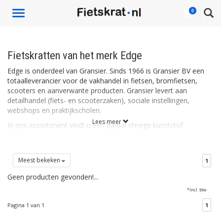
Toggle
0
navigation
Fietskratten van het merk Edge
Edge is onderdeel van Gransier. Sinds 1966 is Gransier BV een
totaalleverancier voor de vakhandel in fietsen, bromfietsen,
scooters en aanverwante producten. Gransier levert aan
detailhandel (fiets- en scooterzaken), sociale instellingen,
webshops en praktijkscholen.
Lees meer
In ons assortiment vindt u een aantal stevige kunststof
fietskratten van Edge in diverse kleuren. U kunt kiezen voor de
wat rustige kleuren of gaan voor een krat in een wat opvallender
kleur. Het is maar net wat u aanspreekt!
Meest bekeken
1
Geen producten gevonden!...
*Incl. btw
Pagina 1 van 1
1