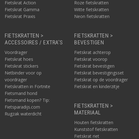
Fietskrat Action
Roze fietskratten
Fietskrat Gamma
Witte fietskratten
Fietskrat Praxis
Neon fietskratten
FIETSKRATTEN >
FIETSKRATTEN >
ACCESSOIRES / EXTRA'S
BEVESTIGEN
Voordrager
Fietskrat achterop
Fietskrat hoes
Fietskrat voorop
Fietskrat stickers
Fietskrat bevestigen
Netbinder voor op
Fietskrat bevestigingsset
voordrager
Fietskrat op de voordrager
Fietskratten in Fortnite
Fietskrat en kinderzitje
Fietsmand hond
Fietsmand kopen? Tip:
FIETSKRATTEN >
Fietsparadijs.com
MATERIAAL
Rugzak waterdicht
Houten fietskratten
Kunststof fietskratten
Fietskrat riet