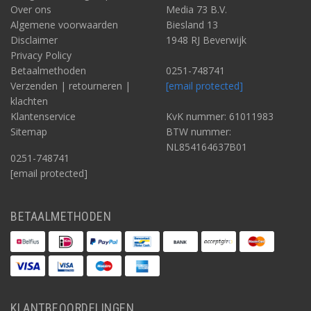
Over ons
Media 73 B.V.
Algemene voorwaarden
Biesland 13
Disclaimer
1948 RJ Beverwijk
Privacy Policy
Betaalmethoden
0251-748741
Verzenden | retourneren |
[email protected]
klachten
Klantenservice
KvK nummer: 61011983
Sitemap
BTW nummer:
NL854164637B01
0251-748741
[email protected]
BETAALMETHODEN
KLANTBEOORDELINGEN