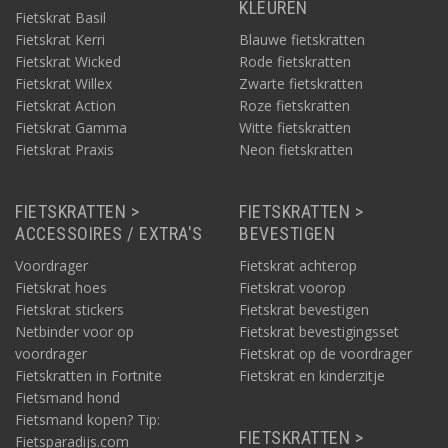
KLEUREN
Fietskrat Basil
Fietskrat Kerri
Blauwe fietskratten
Fietskrat Wicked
Rode fietskratten
Fietskrat Willex
Zwarte fietskratten
Fietskrat Action
Roze fietskratten
Fietskrat Gamma
Witte fietskratten
Fietskrat Praxis
Neon fietskratten
FIETSKRATTEN >
FIETSKRATTEN >
ACCESSOIRES / EXTRA'S
BEVESTIGEN
Voordrager
Fietskrat achterop
Fietskrat hoes
Fietskrat voorop
Fietskrat stickers
Fietskrat bevestigen
Netbinder voor op
Fietskrat bevestigingsset
voordrager
Fietskrat op de voordrager
Fietskratten in Fortnite
Fietskrat en kinderzitje
Fietsmand hond
Fietsmand kopen? Tip:
FIETSKRATTEN >
Fietsparadijs.com