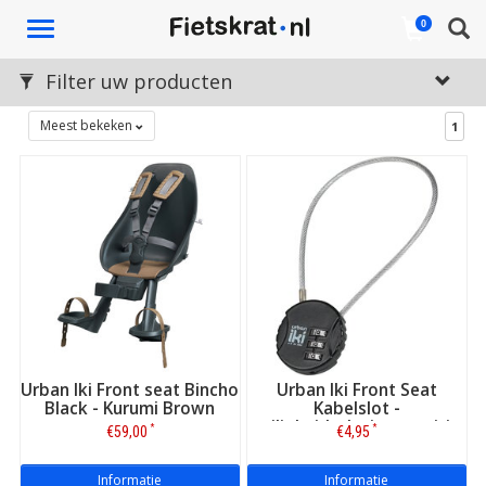
Toggle
0
navigation
Filter uw producten
Meest bekeken
1
Urban Iki Front seat Bincho
Urban Iki Front Seat
Black - Kurumi Brown
Kabelslot -
veiligheidsslotje voorzitje
*
*
€59,00
€4,95
Informatie
Informatie