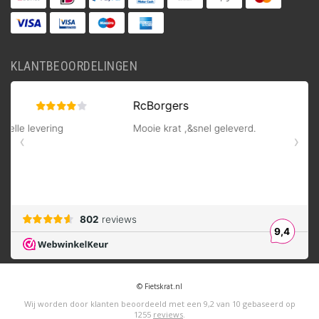
KLANTBEOORDELINGEN
© Fietskrat.nl
Wij worden door klanten beoordeeld met een
9,2
van
10
gebaseerd op
1255
reviews
.