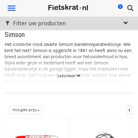
Toggle
0
navigation
Filter uw producten
Simson
Het iconische rood-zwarte Simson bandenreparatiedoosje. Wie
kent het niet? Simson is opgericht in 1881 en heeft anno nu een
breed assortiment aan producten voor fietsonderhoud in huis.
Bijna ieder gezin in Nederland heeft wel een Simson
bandenplaksetje in de garage liggen, maar het markante merk
heeft sinds 2007 nog een beduidend groter aanbod. Wat alweer
Lees meer
bijna 140 jaar geleden begon met kleefstoffen en solutie, is
inmiddels uitgegroeid tot een bedrijf met veel, kwalitatief
uitstekende fietsonderdelen.
Hoogste prijs
1