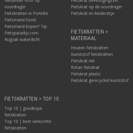
Netbinder voor op
Fietskrat bevestigingsset
voordrager
Fietskrat op de voordrager
Fietskratten in Fortnite
Fietskrat en kinderzitje
Fietsmand hond
Fietsmand kopen? Tip:
FIETSKRATTEN >
Fietsparadijs.com
MATERIAAL
Rugzak waterdicht
Houten fietskratten
Kunststof fietskratten
Fietskrat riet
Rotan fietskrat
Fietskrat plastic
Fietskrat gerecycled kunststof
FIETSKRATTEN > TOP 10
Top 10 | goedkope
fietskratten
Top 10 | best verkochte
fietskratten