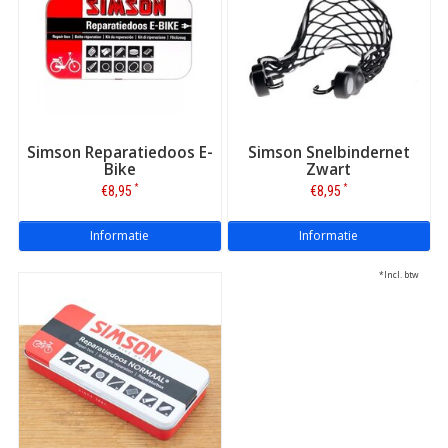
Simson Reparatiedoos E-
Simson Snelbindernet
Bike
Zwart
*
*
€8,95
€8,95
Informatie
Informatie
*Incl. btw