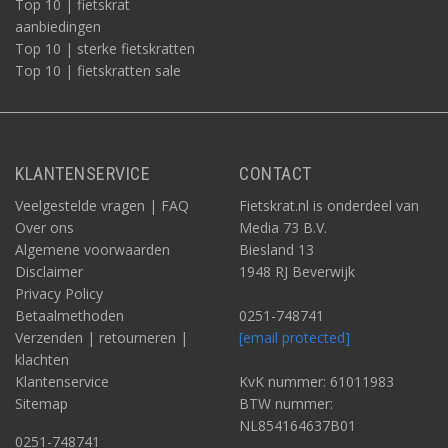
Top 10 | fietskrat
aanbiedingen
Top 10 | sterke fietskratten
Top 10 | fietskratten sale
KLANTENSERVICE
CONTACT
Veelgestelde vragen | FAQ
Fietskrat.nl is onderdeel van
Over ons
Media 73 B.V.
Algemene voorwaarden
Biesland 13
Disclaimer
1948 RJ Beverwijk
Privacy Policy
Betaalmethoden
0251-748741
Verzenden | retourneren |
[email protected]
klachten
Klantenservice
KvK nummer: 61011983
Sitemap
BTW nummer:
NL854164637B01
0251-748741