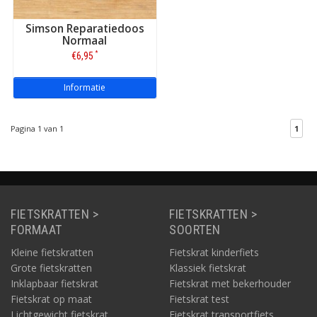
Simson Reparatiedoos
Normaal
*
€6,95
Informatie
Pagina 1 van 1
1
FIETSKRATTEN >
FIETSKRATTEN >
FORMAAT
SOORTEN
Kleine fietskratten
Fietskrat kinderfiets
Grote fietskratten
Klassiek fietskrat
Inklapbaar fietskrat
Fietskrat met bekerhouder
Fietskrat op maat
Fietskrat test
Lichtgewicht fietskrat
Fietskrat transportfiets