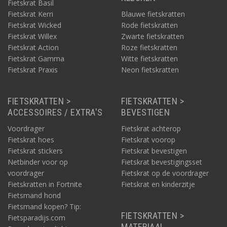
Fietskrat Basil
Fietskrat Kerri
Blauwe fietskratten
Fietskrat Wicked
Rode fietskratten
Fietskrat Willex
Zwarte fietskratten
Fietskrat Action
Roze fietskratten
Fietskrat Gamma
Witte fietskratten
Fietskrat Praxis
Neon fietskratten
FIETSKRATTEN >
FIETSKRATTEN >
ACCESSOIRES / EXTRA'S
BEVESTIGEN
Voordrager
Fietskrat achterop
Fietskrat hoes
Fietskrat voorop
Fietskrat stickers
Fietskrat bevestigen
Netbinder voor op
Fietskrat bevestigingsset
voordrager
Fietskrat op de voordrager
Fietskratten in Fortnite
Fietskrat en kinderzitje
Fietsmand hond
Fietsmand kopen? Tip:
FIETSKRATTEN >
Fietsparadijs.com
MATERIAAL