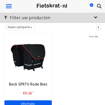
Toggle
0
navigation
Filter uw producten
Naam oplopend
1
*Incl. btw
Beck SPRTV Rode Bies
*
€51,50
Informatie