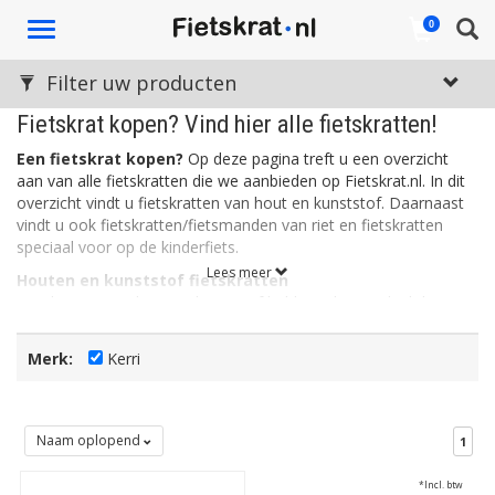
Toggle
0
navigation
Filter uw producten
Fietskrat kopen? Vind hier alle fietskratten!
Een fietskrat kopen?
Op deze pagina treft u een overzicht
aan van alle fietskratten die we aanbieden op Fietskrat.nl. In dit
overzicht vindt u fietskratten van hout en kunststof. Daarnaast
vindt u ook fietskratten/fietsmanden van riet en fietskratten
speciaal voor op de kinderfiets.
Lees meer
Houten en kunststof fietskratten
Fietskratten van hout en kunststof hebben als voordeel dat ze
stevig zijn. Een kunststof fietskrat is daarnaast ook licht, wat de
wendbaarheid en het sturen ten goede komt. Kunststof
Merk:
Kerri
fietskratten zijn vaak verkrijgbaar in allerlei leuke kleuren. Houten
fietskratten daarentegen, ogen rustig en stoer. Het hout is vaak
bewerkt zodat de kratten bestemd zijn tegen allerlei
weersinvloeden.
Naam oplopend
1
Rieten fietskratten
*Incl. btw
Een rieten fietskrat is eigenlijk een fietsmand in de vorm van een