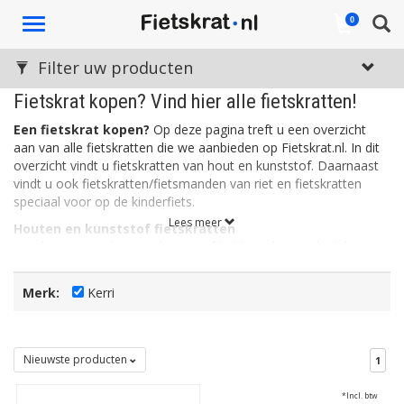
Toggle
0
navigation
Filter uw producten
Fietskrat kopen? Vind hier alle fietskratten!
Een fietskrat kopen?
Op deze pagina treft u een overzicht
aan van alle fietskratten die we aanbieden op Fietskrat.nl. In dit
overzicht vindt u fietskratten van hout en kunststof. Daarnaast
vindt u ook fietskratten/fietsmanden van riet en fietskratten
speciaal voor op de kinderfiets.
Lees meer
Houten en kunststof fietskratten
Fietskratten van hout en kunststof hebben als voordeel dat ze
stevig zijn. Een kunststof fietskrat is daarnaast ook licht, wat de
wendbaarheid en het sturen ten goede komt. Kunststof
Merk:
Kerri
fietskratten zijn vaak verkrijgbaar in allerlei leuke kleuren. Houten
fietskratten daarentegen, ogen rustig en stoer. Het hout is vaak
bewerkt zodat de kratten bestemd zijn tegen allerlei
weersinvloeden.
Nieuwste producten
1
Rieten fietskratten
*Incl. btw
Een rieten fietskrat is eigenlijk een fietsmand in de vorm van een