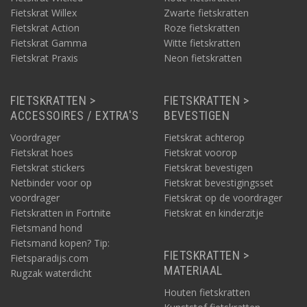
Fietskrat Willex
Zwarte fietskratten
Fietskrat Action
Roze fietskratten
Fietskrat Gamma
Witte fietskratten
Fietskrat Praxis
Neon fietskratten
FIETSKRATTEN >
FIETSKRATTEN >
ACCESSOIRES / EXTRA'S
BEVESTIGEN
Voordrager
Fietskrat achterop
Fietskrat hoes
Fietskrat voorop
Fietskrat stickers
Fietskrat bevestigen
Netbinder voor op
Fietskrat bevestigingsset
voordrager
Fietskrat op de voordrager
Fietskratten in Fortnite
Fietskrat en kinderzitje
Fietsmand hond
Fietsmand kopen? Tip:
FIETSKRATTEN >
Fietsparadijs.com
MATERIAAL
Rugzak waterdicht
Houten fietskratten