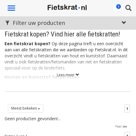
Toggle
0
navigation
Filter uw producten
Fietskrat kopen? Vind hier alle fietskratten!
Een fietskrat kopen?
Op deze pagina treft u een overzicht
aan van alle fietskratten die we aanbieden op Fietskrat.nl. In dit
overzicht vindt u fietskratten van hout en kunststof. Daarnaast
vindt u ook fietskratten/fietsmanden van riet en fietskratten
speciaal voor op de kinderfiets.
Lees meer
Houten en kunststof fietskratten
Fietskratten van hout en kunststof hebben als voordeel dat ze
stevig zijn. Een kunststof fietskrat is daarnaast ook licht, wat de
wendbaarheid en het sturen ten goede komt. Kunststof
fietskratten zijn vaak verkrijgbaar in allerlei leuke kleuren. Houten
fietskratten daarentegen, ogen rustig en stoer. Het hout is vaak
Meest bekeken
1
bewerkt zodat de kratten bestemd zijn tegen allerlei
Geen producten gevonden!...
weersinvloeden.
*Incl. btw
Rieten fietskratten
Een rieten fietskrat is eigenlijk een fietsmand in de vorm van een
Pagina 1 van 1
1