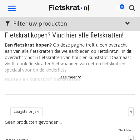
Toggle
0
navigation
Filter uw producten
Fietskrat kopen? Vind hier alle fietskratten!
Een fietskrat kopen?
Op deze pagina treft u een overzicht
aan van alle fietskratten die we aanbieden op Fietskrat.nl. In dit
overzicht vindt u fietskratten van hout en kunststof. Daarnaast
vindt u ook fietskratten/fietsmanden van riet en fietskratten
speciaal voor op de kinderfiets.
Lees meer
Houten en kunststof fietskratten
Fietskratten van hout en kunststof hebben als voordeel dat ze
stevig zijn. Een kunststof fietskrat is daarnaast ook licht, wat de
wendbaarheid en het sturen ten goede komt. Kunststof
fietskratten zijn vaak verkrijgbaar in allerlei leuke kleuren. Houten
fietskratten daarentegen, ogen rustig en stoer. Het hout is vaak
Laagste prijs
1
bewerkt zodat de kratten bestemd zijn tegen allerlei
Geen producten gevonden!...
weersinvloeden.
*Incl. btw
Rieten fietskratten
Een rieten fietskrat is eigenlijk een fietsmand in de vorm van een
Pagina 1 van 1
1