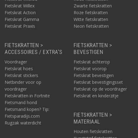
Fietskrat Willex
Zwarte fietskratten
Fietskrat Action
Roze fietskratten
Fietskrat Gamma
Witte fietskratten
Fietskrat Praxis
Neon fietskratten
FIETSKRATTEN >
FIETSKRATTEN >
ACCESSOIRES / EXTRA'S
BEVESTIGEN
Voordrager
Fietskrat achterop
Fietskrat hoes
Fietskrat voorop
Fietskrat stickers
Fietskrat bevestigen
Netbinder voor op
Fietskrat bevestigingsset
voordrager
Fietskrat op de voordrager
Fietskratten in Fortnite
Fietskrat en kinderzitje
Fietsmand hond
Fietsmand kopen? Tip:
FIETSKRATTEN >
Fietsparadijs.com
MATERIAAL
Rugzak waterdicht
Houten fietskratten