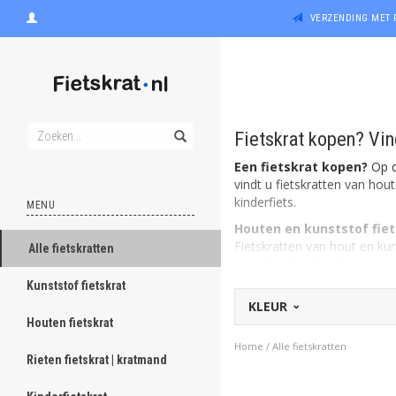
VERZENDING MET 
Fietskrat kopen? Vind
Een fietskrat kopen?
Op de
vindt u fietskratten van hou
kinderfiets.
MENU
Houten en kunststof fie
Fietskratten van hout en kun
Alle fietskratten
wendbaarheid en het sturen t
daarentegen, ogen rustig en 
Kunststof fietskrat
KLEUR
Rieten fietskratten
Houten fietskrat
Een rieten fietskrat is eige
krat te creëren. Het leuke v
Home
/
Alle fietskratten
Rieten fietskrat | kratmand
Fietskratten voor op de k
Ook menig kinderfiets wordt 