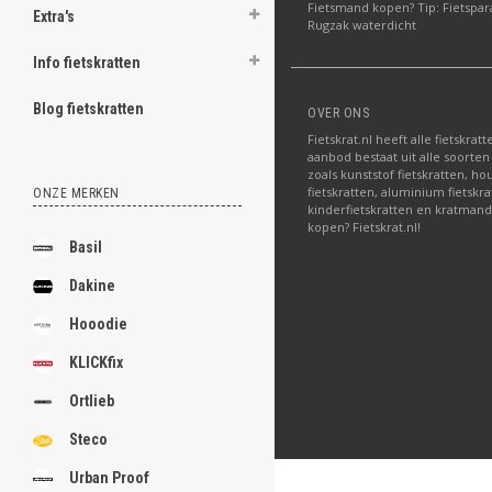
Fietsmand kopen? Tip: Fietspar
Extra's
Rugzak waterdicht
Info fietskratten
Blog fietskratten
OVER ONS
Fietskrat.nl heeft alle fietskrat
aanbod bestaat uit alle soorten
zoals kunststof fietskratten, ho
fietskratten, aluminium fietskra
ONZE MERKEN
kinderfietskratten en kratmand
kopen? Fietskrat.nl!
Basil
Dakine
Hooodie
KLICKfix
Ortlieb
Steco
Urban Proof