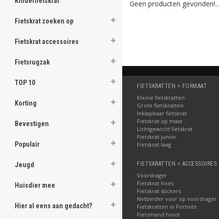
Kinderfietskrat
Geen producten gevonden!..
de kinderfiets. Deze zijn kl
kleiner krat of zijn of haar fi
Fietskrat zoeken op
Kratten van verschillend
U kunt het overzicht hierond
Fietskrat accessoires
gemakkelijk filteren, bijvoo
altijd de krat waar u naar o
Fietsrugzak
TOP 10
FIETSKRATTEN > FORMAAT
Kleine fietskratten
Korting
Grote fietskratten
Inklapbaar fietskrat
Fietskrat op maat
Bevestigen
Lichtgewicht fietskrat
Fietskrat junior
Populair
Fietskrat laag
FIETSKRATTEN > ACCESSOIRES 
Jeugd
Voordrager
Fietskrat hoes
Huisdier mee
Fietskrat stickers
Netbinder voor op voordrager
Hier al eens aan gedacht?
Fietskratten in Fortnite
Fietsmand hond