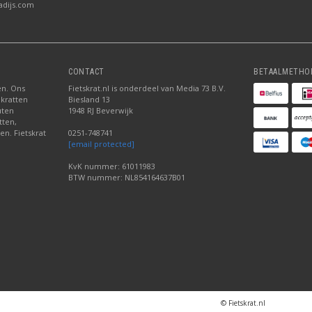
adijs.com
CONTACT
BETAALMETHO
ten. Ons
Fietskrat.nl is onderdeel van Media 73 B.V.
 kratten
Biesland 13
uten
1948 RJ Beverwijk
tten,
en. Fietskrat
0251-748741
[email protected]
KvK nummer: 61011983
BTW nummer: NL854164637B01
© Fietskrat.nl