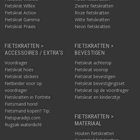
Fietskrat Willex
Zwarte fietskratten
Fietskrat Action
Roze fietskratten
Fietskrat Gamma
Witte fietskratten
Fietskrat Praxis
Neon fietskratten
FIETSKRATTEN >
FIETSKRATTEN >
ACCESSOIRES / EXTRA'S
BEVESTIGEN
Voordrager
Fietskrat achterop
Fietskrat hoes
Fietskrat voorop
Fietskrat stickers
Fietskrat bevestigen
Netbinder voor op
Fietskrat bevestigingsset
voordrager
Fietskrat op de voordrager
Fietskratten in Fortnite
Fietskrat en kinderzitje
Fietsmand hond
Fietsmand kopen? Tip:
FIETSKRATTEN >
Fietsparadijs.com
MATERIAAL
Rugzak waterdicht
Houten fietskratten