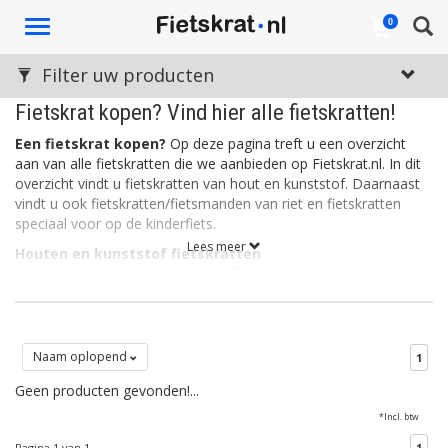
Toggle
0
navigation
Filter uw producten
Fietskrat kopen? Vind hier alle fietskratten!
Een fietskrat kopen?
Op deze pagina treft u een overzicht
aan van alle fietskratten die we aanbieden op Fietskrat.nl. In dit
overzicht vindt u fietskratten van hout en kunststof. Daarnaast
vindt u ook fietskratten/fietsmanden van riet en fietskratten
speciaal voor op de kinderfiets.
Lees meer
Houten en kunststof fietskratten
Fietskratten van hout en kunststof hebben als voordeel dat ze
stevig zijn. Een kunststof fietskrat is daarnaast ook licht, wat de
wendbaarheid en het sturen ten goede komt. Kunststof
fietskratten zijn vaak verkrijgbaar in allerlei leuke kleuren. Houten
fietskratten daarentegen, ogen rustig en stoer. Het hout is vaak
Naam oplopend
1
bewerkt zodat de kratten bestemd zijn tegen allerlei
Geen producten gevonden!...
weersinvloeden.
*Incl. btw
Rieten fietskratten
Een rieten fietskrat is eigenlijk een fietsmand in de vorm van een
Pagina 1 van 1
1