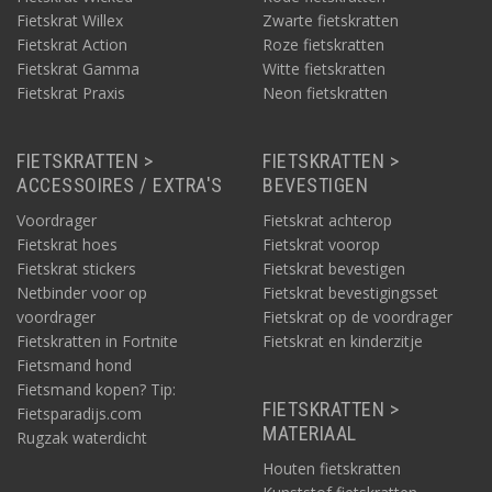
Fietskrat Willex
Zwarte fietskratten
Fietskrat Action
Roze fietskratten
Fietskrat Gamma
Witte fietskratten
Fietskrat Praxis
Neon fietskratten
FIETSKRATTEN >
FIETSKRATTEN >
ACCESSOIRES / EXTRA'S
BEVESTIGEN
Voordrager
Fietskrat achterop
Fietskrat hoes
Fietskrat voorop
Fietskrat stickers
Fietskrat bevestigen
Netbinder voor op
Fietskrat bevestigingsset
voordrager
Fietskrat op de voordrager
Fietskratten in Fortnite
Fietskrat en kinderzitje
Fietsmand hond
Fietsmand kopen? Tip:
FIETSKRATTEN >
Fietsparadijs.com
MATERIAAL
Rugzak waterdicht
Houten fietskratten