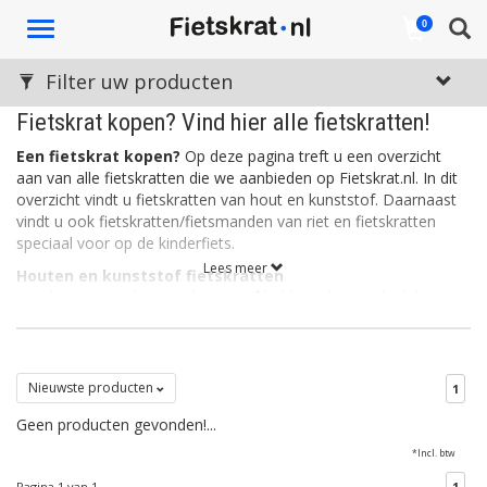
Toggle
0
navigation
Filter uw producten
Fietskrat kopen? Vind hier alle fietskratten!
Een fietskrat kopen?
Op deze pagina treft u een overzicht
aan van alle fietskratten die we aanbieden op Fietskrat.nl. In dit
overzicht vindt u fietskratten van hout en kunststof. Daarnaast
vindt u ook fietskratten/fietsmanden van riet en fietskratten
speciaal voor op de kinderfiets.
Lees meer
Houten en kunststof fietskratten
Fietskratten van hout en kunststof hebben als voordeel dat ze
stevig zijn. Een kunststof fietskrat is daarnaast ook licht, wat de
wendbaarheid en het sturen ten goede komt. Kunststof
fietskratten zijn vaak verkrijgbaar in allerlei leuke kleuren. Houten
fietskratten daarentegen, ogen rustig en stoer. Het hout is vaak
Nieuwste producten
1
bewerkt zodat de kratten bestemd zijn tegen allerlei
Geen producten gevonden!...
weersinvloeden.
*Incl. btw
Rieten fietskratten
Een rieten fietskrat is eigenlijk een fietsmand in de vorm van een
Pagina 1 van 1
1