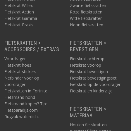
Fietskrat Willex
Zwarte fietskratten
Fietskrat Action
Roze fietskratten
Fietskrat Gamma
Witte fietskratten
Fietskrat Praxis
Neon fietskratten
FIETSKRATTEN >
FIETSKRATTEN >
ACCESSOIRES / EXTRA'S
BEVESTIGEN
Voordrager
Fietskrat achterop
Fietskrat hoes
Fietskrat voorop
Fietskrat stickers
Fietskrat bevestigen
Netbinder voor op
Fietskrat bevestigingsset
voordrager
Fietskrat op de voordrager
Fietskratten in Fortnite
Fietskrat en kinderzitje
Fietsmand hond
Fietsmand kopen? Tip:
FIETSKRATTEN >
Fietsparadijs.com
MATERIAAL
Rugzak waterdicht
Houten fietskratten