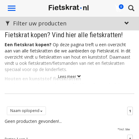
Toggle
0
navigation
Filter uw producten
Fietskrat kopen? Vind hier alle fietskratten!
Een fietskrat kopen?
Op deze pagina treft u een overzicht
aan van alle fietskratten die we aanbieden op Fietskrat.nl. In dit
overzicht vindt u fietskratten van hout en kunststof. Daarnaast
vindt u ook fietskratten/fietsmanden van riet en fietskratten
speciaal voor op de kinderfiets.
Lees meer
Houten en kunststof fietskratten
Fietskratten van hout en kunststof hebben als voordeel dat ze
stevig zijn. Een kunststof fietskrat is daarnaast ook licht, wat de
wendbaarheid en het sturen ten goede komt. Kunststof
fietskratten zijn vaak verkrijgbaar in allerlei leuke kleuren. Houten
fietskratten daarentegen, ogen rustig en stoer. Het hout is vaak
Naam oplopend
1
bewerkt zodat de kratten bestemd zijn tegen allerlei
Geen producten gevonden!...
weersinvloeden.
*Incl. btw
Rieten fietskratten
Een rieten fietskrat is eigenlijk een fietsmand in de vorm van een
Pagina 1 van 1
1