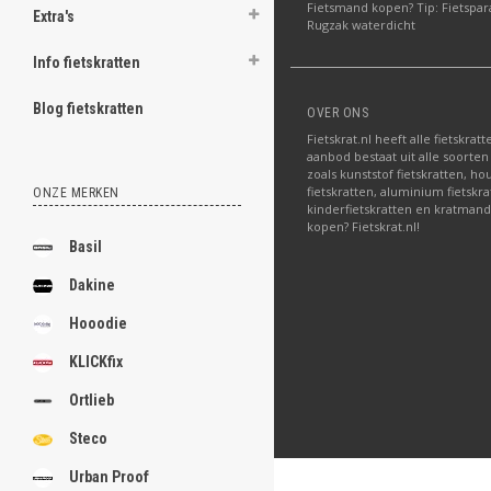
Fietsmand kopen? Tip: Fietspar
Extra's
Rugzak waterdicht
Info fietskratten
Blog fietskratten
OVER ONS
Fietskrat.nl heeft alle fietskrat
aanbod bestaat uit alle soorten
zoals kunststof fietskratten, ho
fietskratten, aluminium fietskra
ONZE MERKEN
kinderfietskratten en kratmand
kopen? Fietskrat.nl!
Basil
Dakine
Hooodie
KLICKfix
Ortlieb
Steco
Urban Proof