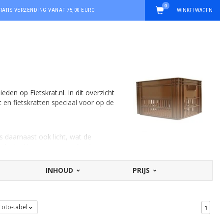
0
RATIS VERZENDING VANAF 75,00 EURO
WINKELWAGEN
den op Fietskrat.nl. In dit overzicht
t en fietskratten speciaal voor op de
is daarnaast ook licht, wat de
i leuke kleuren. Houten fietskratten
allerlei weersinvloeden.
INHOUD
PRIJS
en van handgrepen om het idee van een
Foto-tabel
1
aparte categorie fietskratten voor op