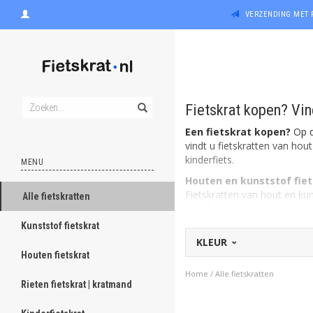
VERZENDING MET 
Fietskrat kopen? Vind
Een fietskrat kopen?
Op de
vindt u fietskratten van hou
kinderfiets.
MENU
Houten en kunststof fie
Fietskratten van hout en kun
Alle fietskratten
wendbaarheid en het sturen t
daarentegen, ogen rustig en 
Kunststof fietskrat
KLEUR
Rieten fietskratten
Houten fietskrat
Een rieten fietskrat is eige
krat te creëren. Het leuke v
Home
/
Alle fietskratten
Rieten fietskrat | kratmand
Fietskratten voor op de k
Ook menig kinderfiets wordt 