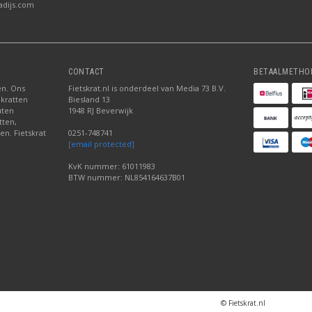
adijs.com
CONTACT
BETAALMETHO
ten. Ons
Fietskrat.nl is onderdeel van Media 73 B.V.
 kratten
Biesland 13
uten
1948 RJ Beverwijk
tten,
en. Fietskrat
0251-748741
[email protected]
KvK nummer: 61011983
BTW nummer: NL854164637B01
© Fietskrat.nl