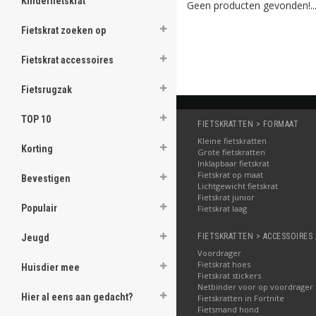
Kinderfietskrat
Geen producten gevonden!..
de kinderfiets. Deze zijn kl
kleiner krat of zijn of haar fi
Fietskrat zoeken op
Kratten van verschillend
U kunt het overzicht hierond
Fietskrat accessoires
gemakkelijk filteren, bijvoo
altijd de krat waar u naar o
Fietsrugzak
TOP 10
FIETSKRATTEN > FORMAAT
Kleine fietskratten
Korting
Grote fietskratten
Inklapbaar fietskrat
Fietskrat op maat
Bevestigen
Lichtgewicht fietskrat
Fietskrat junior
Populair
Fietskrat laag
FIETSKRATTEN > ACCESSOIRES 
Jeugd
Voordrager
Fietskrat hoes
Huisdier mee
Fietskrat stickers
Netbinder voor op voordrager
Hier al eens aan gedacht?
Fietskratten in Fortnite
Fietsmand hond